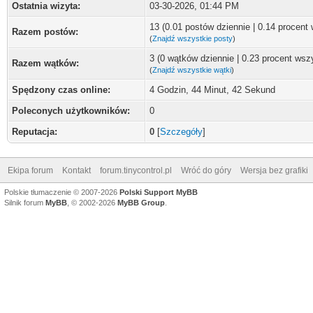
Ostatnia wizyta:
03-30-2026, 01:44 PM
13 (0.01 postów dziennie | 0.14 procent
Razem postów:
(
Znajdź wszystkie posty
)
3 (0 wątków dziennie | 0.23 procent wsz
Razem wątków:
(
Znajdź wszystkie wątki
)
Spędzony czas online:
4 Godzin, 44 Minut, 42 Sekund
Poleconych użytkowników:
0
Reputacja:
0
[
Szczegóły
]
Ekipa forum
Kontakt
forum.tinycontrol.pl
Wróć do góry
Wersja bez grafiki
Polskie tłumaczenie © 2007-2026
Polski Support MyBB
Silnik forum
MyBB
, © 2002-2026
MyBB Group
.