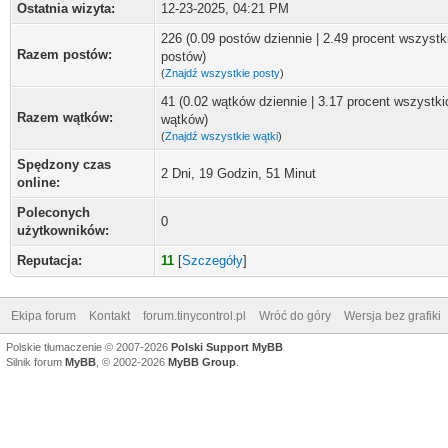
Ostatnia wizyta:
12-23-2025, 04:21 PM
226 (0.09 postów dziennie | 2.49 procent wszystk
Razem postów:
postów)
(
Znajdź wszystkie posty
)
41 (0.02 wątków dziennie | 3.17 procent wszystki
Razem wątków:
wątków)
(
Znajdź wszystkie wątki
)
Spędzony czas
2 Dni, 19 Godzin, 51 Minut
online:
Poleconych
0
użytkowników:
Reputacja:
11
[
Szczegóły
]
Ekipa forum
Kontakt
forum.tinycontrol.pl
Wróć do góry
Wersja bez grafiki
Polskie tłumaczenie © 2007-2026
Polski Support MyBB
Silnik forum
MyBB
, © 2002-2026
MyBB Group
.