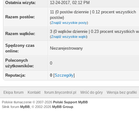
Ostatnia wizyta:
12-24-2017, 02:12 PM
11 (0 postów dziennie | 0.12 procent wszystkich
Razem postów:
postów)
(
Znajdź wszystkie posty
)
3 (0 wątków dziennie | 0.23 procent wszystkich 
Razem wątków:
(
Znajdź wszystkie wątki
)
Spędzony czas
Niezarejestrowany
online:
Poleconych
0
użytkowników:
Reputacja:
0
[
Szczegóły
]
Ekipa forum
Kontakt
forum.tinycontrol.pl
Wróć do góry
Wersja bez grafiki
Polskie tłumaczenie © 2007-2026
Polski Support MyBB
Silnik forum
MyBB
, © 2002-2026
MyBB Group
.