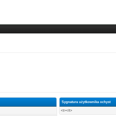
Sygnatura użytkownika ochyst
<t></t>