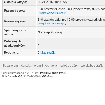
Ostatnia wizyta:
06-21-2016, 10:10 AM
9 (0 postów dziennie | 0.1 procent wszystkich po
Razem postów:
(
Znajdź wszystkie posty
)
1 (0 wątków dziennie | 0.08 procent wszystkich 
Razem wątków:
(
Znajdź wszystkie wątki
)
Spędzony czas
Niezarejestrowany
online:
Poleconych
0
użytkowników:
Reputacja:
0
[
Szczegóły
]
Ekipa forum
Kontakt
forum.tinycontrol.pl
Wróć do góry
Wersja bez grafiki
Polskie tłumaczenie © 2007-2026
Polski Support MyBB
Silnik forum
MyBB
, © 2002-2026
MyBB Group
.