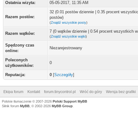
Ostatnia wizyta:
05-05-2017, 11:35 AM
32 (0.01 postów dziennie | 0.35 procent wszystki
Razem postów:
postów)
(
Znajdź wszystkie posty
)
7 (0 wątków dziennie | 0.54 procent wszystkich 
Razem wątków:
(
Znajdź wszystkie wątki
)
Spędzony czas
Niezarejestrowany
online:
Poleconych
0
użytkowników:
Reputacja:
0
[
Szczegóły
]
Ekipa forum
Kontakt
forum.tinycontrol.pl
Wróć do góry
Wersja bez grafiki
Polskie tłumaczenie © 2007-2026
Polski Support MyBB
Silnik forum
MyBB
, © 2002-2026
MyBB Group
.