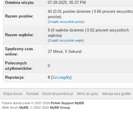
Ostatnia wizyta:
07-28-2025, 05:37 PM
60 (0.01 postów dziennie | 0.66 procent wszystki
Razem postów:
postów)
(
Znajdź wszystkie posty
)
8 (0 wątków dziennie | 0.62 procent wszystkich
Razem wątków:
wątków)
(
Znajdź wszystkie wątki
)
Spędzony czas
27 Minut, 5 Sekund
online:
Poleconych
0
użytkowników:
Reputacja:
0
[
Szczegóły
]
Ekipa forum
Kontakt
forum.tinycontrol.pl
Wróć do góry
Wersja bez grafiki
Polskie tłumaczenie © 2007-2026
Polski Support MyBB
Silnik forum
MyBB
, © 2002-2026
MyBB Group
.