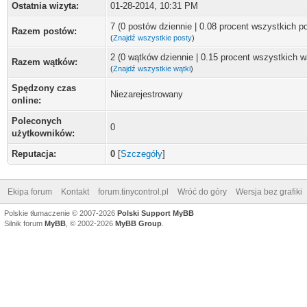
Ostatnia wizyta:
01-28-2014, 10:31 PM
7 (0 postów dziennie | 0.08 procent wszystkich p
Razem postów:
(
Znajdź wszystkie posty
)
2 (0 wątków dziennie | 0.15 procent wszystkich 
Razem wątków:
(
Znajdź wszystkie wątki
)
Spędzony czas
Niezarejestrowany
online:
Poleconych
0
użytkowników:
Reputacja:
0
[
Szczegóły
]
Ekipa forum
Kontakt
forum.tinycontrol.pl
Wróć do góry
Wersja bez grafiki
Polskie tłumaczenie © 2007-2026
Polski Support MyBB
Silnik forum
MyBB
, © 2002-2026
MyBB Group
.