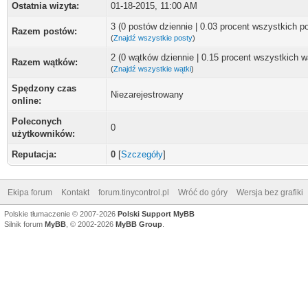
Ostatnia wizyta:
01-18-2015, 11:00 AM
3 (0 postów dziennie | 0.03 procent wszystkich p
Razem postów:
(
Znajdź wszystkie posty
)
2 (0 wątków dziennie | 0.15 procent wszystkich 
Razem wątków:
(
Znajdź wszystkie wątki
)
Spędzony czas
Niezarejestrowany
online:
Poleconych
0
użytkowników:
Reputacja:
0
[
Szczegóły
]
Ekipa forum
Kontakt
forum.tinycontrol.pl
Wróć do góry
Wersja bez grafiki
Polskie tłumaczenie © 2007-2026
Polski Support MyBB
Silnik forum
MyBB
, © 2002-2026
MyBB Group
.