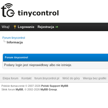
Witaj!
Logowanie
Rejestracja
Forum tinycontrol
Informacja
Forum tinycontrol
Podany login jest nieprawidłowy albo nie istnieje.
Ekipa forum
Kontakt
forum.tinycontrol.pl
Wróć do góry
Wersja bez grafiki
Polskie tłumaczenie © 2007-2026
Polski Support MyBB
Silnik forum
MyBB
, © 2002-2026
MyBB Group
.