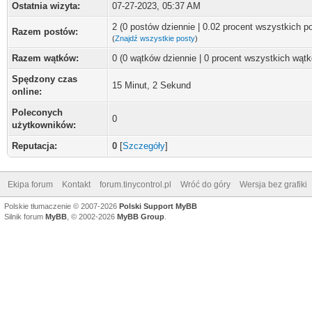
Ostatnia wizyta:
07-27-2023, 05:37 AM
2 (0 postów dziennie | 0.02 procent wszystkich p
Razem postów:
(
Znajdź wszystkie posty
)
Razem wątków:
0 (0 wątków dziennie | 0 procent wszystkich wąt
Spędzony czas
15 Minut, 2 Sekund
online:
Poleconych
0
użytkowników:
Reputacja:
0
[
Szczegóły
]
Ekipa forum
Kontakt
forum.tinycontrol.pl
Wróć do góry
Wersja bez grafiki
Polskie tłumaczenie © 2007-2026
Polski Support MyBB
Silnik forum
MyBB
, © 2002-2026
MyBB Group
.