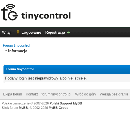
Witaj!
Logowanie
Rejestracja
Forum tinycontrol
Informacja
Forum tinycontrol
Podany login jest nieprawidłowy albo nie istnieje.
Ekipa forum
Kontakt
forum.tinycontrol.pl
Wróć do góry
Wersja bez grafiki
Polskie tłumaczenie © 2007-2026
Polski Support MyBB
Silnik forum
MyBB
, © 2002-2026
MyBB Group
.