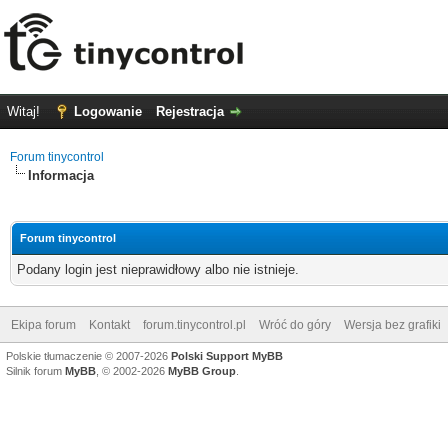
Witaj!
Logowanie
Rejestracja
Forum tinycontrol
Informacja
Forum tinycontrol
Podany login jest nieprawidłowy albo nie istnieje.
Ekipa forum
Kontakt
forum.tinycontrol.pl
Wróć do góry
Wersja bez grafiki
Polskie tłumaczenie © 2007-2026
Polski Support MyBB
Silnik forum
MyBB
, © 2002-2026
MyBB Group
.