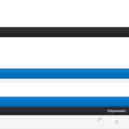
Odpowiedzi
rednia ocena: 0 na 5 gwiazdek
1
2
3
4
5
3