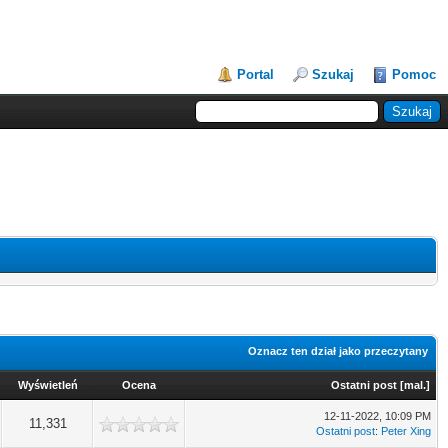
Portal
Szukaj
Pomoc
Oznacz ten dział jako przeczytany
Wyświetleń
Ocena
Ostatni post
[
mal.
]
12-11-2022, 10:09 PM
11,331
Ostatni post
:
Peter Xing