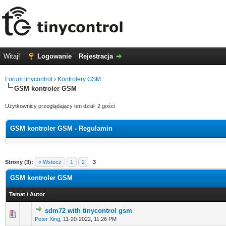
Witaj!
Logowanie
Rejestracja
Forum tinycontrol
›
Kontrolery GSM
GSM kontroler GSM
Użytkownicy przeglądający ten dział: 2 gości
GSM kontroler GSM - Regulamin
Strony (3):
« Wstecz
1
2
3
GSM kontroler GSM
Temat
/
Autor
sdm72 with tinycontrol gsm
0 głosów - ś
Peter Xing
,
11-20-2022, 11:26 PM