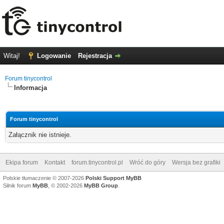
Witaj!
Logowanie
Rejestracja
Forum tinycontrol
Informacja
Forum tinycontrol
Załącznik nie istnieje.
Ekipa forum
Kontakt
forum.tinycontrol.pl
Wróć do góry
Wersja bez grafiki
Polskie tłumaczenie © 2007-2026
Polski Support MyBB
Silnik forum
MyBB
, © 2002-2026
MyBB Group
.