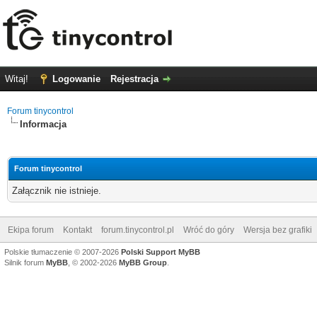
Witaj!
Logowanie
Rejestracja
Forum tinycontrol
Informacja
Forum tinycontrol
Załącznik nie istnieje.
Ekipa forum
Kontakt
forum.tinycontrol.pl
Wróć do góry
Wersja bez grafiki
Polskie tłumaczenie © 2007-2026
Polski Support MyBB
Silnik forum
MyBB
, © 2002-2026
MyBB Group
.