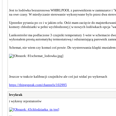
Jest to lodówka bezszronowa WHIRLPOOL z parownikiem w zamrazarce i "kl
na owe czasy. W miedyczasie sterowanie wykonywane bylo przez dwa ste
Uprzedze pytania po co i w jakim celu. Otóż mam zacięcie do majsterkowan
komory chłodziarki w pełni wychłodzonej ( w nowych lodówkach opcja "wa
Lankontroler ma podlaczone 3 czujniki temperatury 1-wire w schemacie dw
wykonałem prostą automatykę termostatową i odszraniającą parownik zamra
Schemat, nie wiem czy komuś coś powie. Do wysterowania klapki musiałe
Jeszcze w trakcie kalibracji czujników ale coś już widać po wykresach
https://thingspeak.com/channels/102995
levykrak
i wykresy rejestratorów