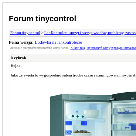
Forum tinycontrol
Forum tinycontrol
>
LanKontroler - sprzęt i wersje wsadów, problemy, zasto
Pełna wersja:
Lodówka na lankontrolerze
Aktualnie przeglądasz uproszczoną wersję forum.
Kliknij tutaj, by zobaczyć wersję z pełnym formatow
levykrak
Hejka
Jako ze swieta to wygospodarowalem troche czasu i stuningowałem swoja st