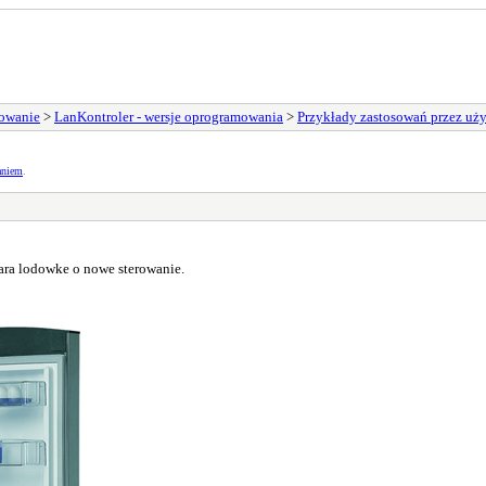
sowanie
>
LanKontroler - wersje oprogramowania
>
Przykłady zastosowań przez uż
aniem
.
ara lodowke o nowe sterowanie.