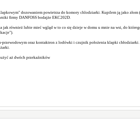
apkowym" dozowaniem powietrza do komory chlodziarki. Kupilem ją jako złom (w 
rowniki firmy DANFOSS bodajże EKC202D.
ia jak również lubie mieć wgląd w to co się dzieje w domu u mnie na wsi, do któ
kacje").
u-przewodowym oraz kontaktron z lodówki i czujnik położenia klapki chłodziarki
żarki.
m użyć aż dwóch przekaźników