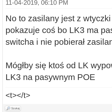
11-04-2019, 06:10 PM
No to zasilany jest z wtyczk
pokazuje coś bo LK3 ma p
switcha i nie pobierał zasi
Mógłby się ktoś od LK wypo
LK3 na pasywnym POE
<t></t>
Szukaj