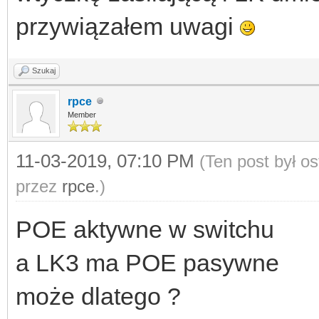
przywiązałem uwagi
Szukaj
rpce
Member
11-03-2019, 07:10 PM
(Ten post był o
przez
rpce
.)
POE aktywne w switchu
a LK3 ma POE pasywne
może dlatego ?