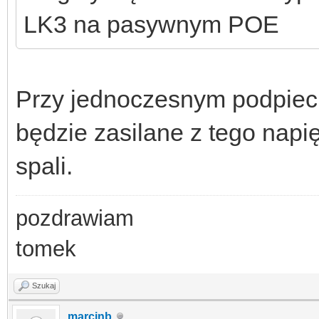
LK3 na pasywnym POE
Przy jednoczesnym podpieci
będzie zasilane z tego napięc
spali.
pozdrawiam
tomek
Szukaj
marcinb