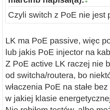
Czyli switch z PoE nie jest
LK ma PoE passive, więc po
lub jakis PoE injector na kab
Z PoE active LK raczej nie 
od switcha/routera, bo niekt
właczenia PoE na stałe bez 
w jakiej klasie energetycznej
Nie robiłem testów, albo mo