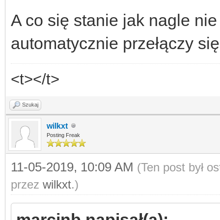
A co się stanie jak nagle ni
automatycznie przełączy się 
<t></t>
Szukaj
wilkxt
Posting Freak
11-05-2019, 10:09 AM
(Ten post był o
przez
wilkxt
.)
marcinb napisał(a):