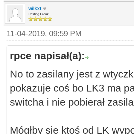
wilkxt
Posting Freak
11-04-2019, 09:59 PM
rpce napisał(a):
No to zasilany jest z wtycz
pokazuje coś bo LK3 ma p
switcha i nie pobierał zasi
Mógłby się ktoś od LK wypo