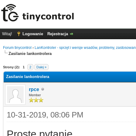
Witaj!
Logowanie
Rejestracja
Forum tinycontrol
›
LanKontroler - sprzęt i wersje wsadów, problemy, zastosowan
Zasilanie lankontrolera
0
Strony (2):
1
2
Dalej »
Zasilanie lankontrolera
rpce
Member
10-31-2019, 08:06 PM
Proste pytanie