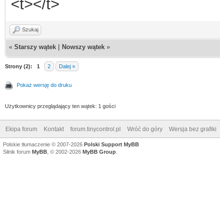
<t></t>
Szukaj
«
Starszy wątek
|
Nowszy wątek
»
Strony (2):
1
2
Dalej »
Pokaż wersję do druku
Użytkownicy przeglądający ten wątek: 1 gości
Ekipa forum
Kontakt
forum.tinycontrol.pl
Wróć do góry
Wersja bez grafiki
Polskie tłumaczenie © 2007-2026
Polski Support MyBB
Silnik forum
MyBB
, © 2002-2026
MyBB Group
.