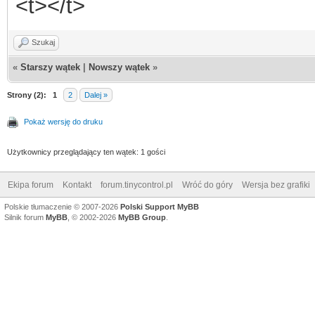
<t></t>
Szukaj
«
Starszy wątek
|
Nowszy wątek
»
Strony (2):
1
2
Dalej »
Pokaż wersję do druku
Użytkownicy przeglądający ten wątek: 1 gości
Ekipa forum
Kontakt
forum.tinycontrol.pl
Wróć do góry
Wersja bez grafiki
Polskie tłumaczenie © 2007-2026
Polski Support MyBB
Silnik forum
MyBB
, © 2002-2026
MyBB Group
.