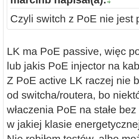
Czyli switch z PoE nie jest
LK ma PoE passive, więc po
lub jakis PoE injector na kab
Z PoE active LK raczej nie 
od switcha/routera, bo niekt
właczenia PoE na stałe bez 
w jakiej klasie energetycznej
Nie robiłem testów, albo mo