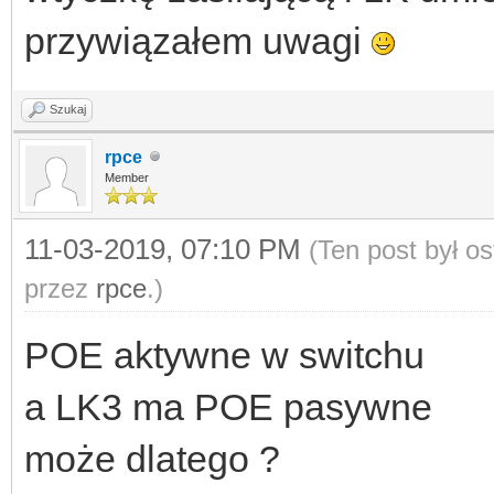
przywiązałem uwagi
Szukaj
rpce
Member
11-03-2019, 07:10 PM
(Ten post był o
przez
rpce
.)
POE aktywne w switchu
a LK3 ma POE pasywne
może dlatego ?