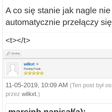
A co się stanie jak nagle ni
automatycznie przełączy się 
<t></t>
Szukaj
wilkxt
Posting Freak
11-05-2019, 10:09 AM
(Ten post był o
przez
wilkxt
.)
marcinb napisał(a):