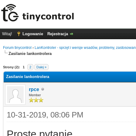
Witaj!
Logowanie
Rejestracja
Forum tinycontrol
›
LanKontroler - sprzęt i wersje wsadów, problemy, zastosowan
Zasilanie lankontrolera
0
Strony (2):
1
2
Dalej »
Zasilanie lankontrolera
rpce
Member
10-31-2019, 08:06 PM
Proste pytanie