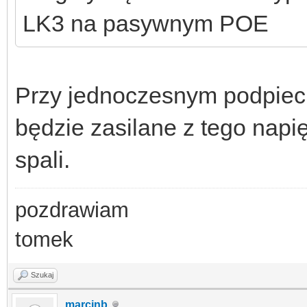
LK3 na pasywnym POE
Przy jednoczesnym podpieci
będzie zasilane z tego napięc
spali.
pozdrawiam
tomek
Szukaj
marcinb