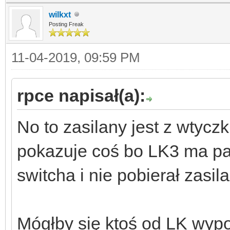
wilkxt
Posting Freak
11-04-2019, 09:59 PM
rpce napisał(a):
No to zasilany jest z wtycz
pokazuje coś bo LK3 ma p
switcha i nie pobierał zasi
Mógłby się ktoś od LK wypo