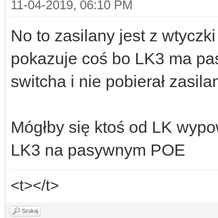
11-04-2019, 06:10 PM
No to zasilany jest z wtyczk
pokazuje coś bo LK3 ma p
switcha i nie pobierał zasi
Mógłby się ktoś od LK wypo
LK3 na pasywnym POE
<t></t>
Szukaj