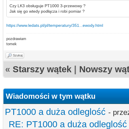
Czy LK3 obsługuje PT1000 3-przewowy ?
Jak się go wtedy podłącza i robi pomiar ?
https://www.ledats.pl/pl/temperatury/351...ewody.html
pozdrawiam
tomek
Szukaj
«
Starszy wątek
|
Nowszy wą
Wiadomości w tym wątku
PT1000 a duża odleglość
- prz
RE: PT1000 a duża odleglość