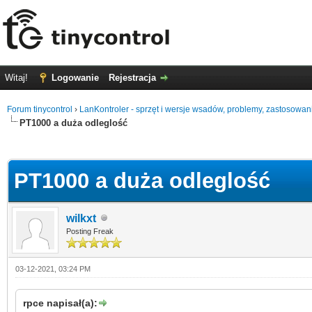
Witaj!
Logowanie
Rejestracja
Forum tinycontrol
›
LanKontroler - sprzęt i wersje wsadów, problemy, zastosowan
PT1000 a duża odleglość
0
PT1000 a duża odleglość
wilkxt
Posting Freak
03-12-2021, 03:24 PM
rpce napisał(a):