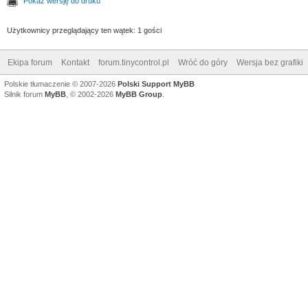
Pokaż wersję do druku
Użytkownicy przeglądający ten wątek: 1 gości
Ekipa forum
Kontakt
forum.tinycontrol.pl
Wróć do góry
Wersja bez grafiki
Polskie tłumaczenie © 2007-2026
Polski Support MyBB
Silnik forum
MyBB
, © 2002-2026
MyBB Group
.