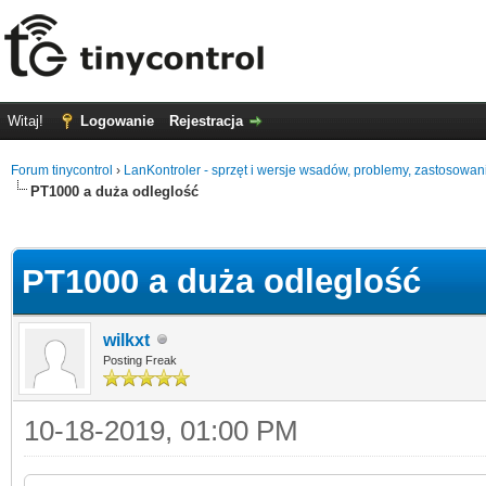
Witaj!
Logowanie
Rejestracja
Forum tinycontrol
›
LanKontroler - sprzęt i wersje wsadów, problemy, zastosowan
PT1000 a duża odleglość
0
PT1000 a duża odleglość
wilkxt
Posting Freak
10-18-2019, 01:00 PM