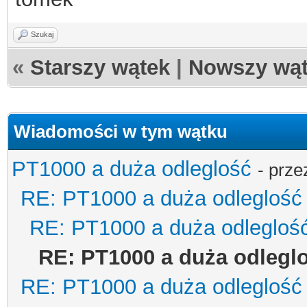
Szukaj
«
Starszy wątek
|
Nowszy wą
Wiadomości w tym wątku
PT1000 a duża odleglość
- prz
RE: PT1000 a duża odleglość
RE: PT1000 a duża odlegloś
RE: PT1000 a duża odlegl
RE: PT1000 a duża odleglość