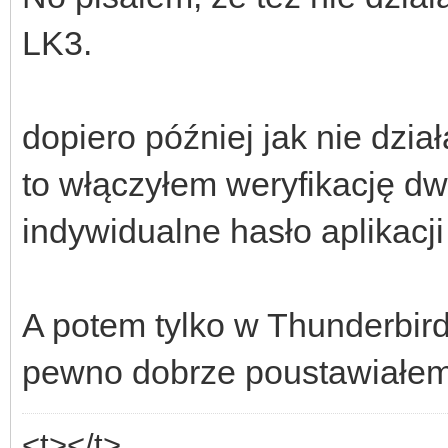
LK3.
dopiero później jak nie dzia
to włączyłem weryfikację 
indywidualne hasło aplikacji 
A potem tylko w Thunderbir
pewno dobrze poustawiałem
<t></t>