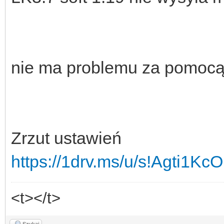
nie ma problemu za pomocą 
Zrzut ustawień
https://1drv.ms/u/s!Agti1
<t></t>
Szukaj