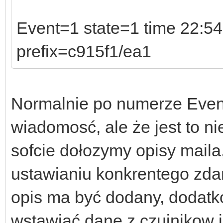
Event=1 state=1 time 22:54
prefix=c915f1/ea1
Normalnie po numerze Event
wiadomosć, ale że jest to n
sofcie dołozymy opisy maila
ustawianiu konkrentego zdar
opis ma być dodany, dodat
wstawiać dane z czujnikow 