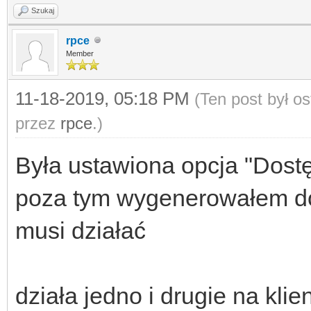
Szukaj
rpce
Member
11-18-2019, 05:18 PM
(Ten post był o
przez
rpce
.)
Była ustawiona opcja "Dostę
poza tym wygenerowałem doda
musi działać
działa jedno i drugie na klie