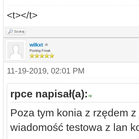
<t></t>
Szukaj
wilkxt
Posting Freak
11-19-2019, 02:01 PM
rpce napisał(a):
Poza tym konia z rzędem z 
wiadomość testowa z lan ko