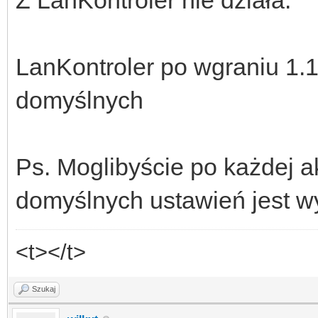
LanKontroler po wgraniu 1.
domyślnych
Ps. Moglibyście po każdej ak
domyślnych ustawień jest 
<t></t>
Szukaj