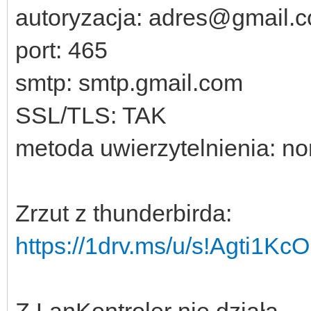
autoryzacja: adres@gmail.
port: 465
smtp: smtp.gmail.com
SSL/TLS: TAK
metoda uwierzytelnienia: n
Zrzut z thunderbirda:
https://1drv.ms/u/s!Agti1K
Z LanKontroler nie działa.