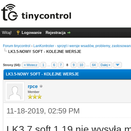
Witaj!
Logowanie
Rejestracja
Forum tinycontrol
›
LanKontroler - sprzęt i wersje wsadów, problemy, zastosowan
LK3.5-NOWY SOFT - KOLEJNE WERSJE
0
Strony (64):
« Wstecz
1
…
6
7
8
9
10
…
64
Dalej »
LK3.5-NOWY SOFT - KOLEJNE WERSJE
rpce
Member
11-18-2019, 02:59 PM
LK3.7 soft 1.19 nie wysyła 