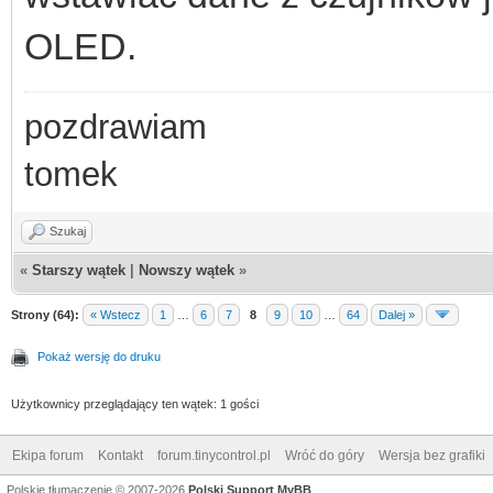
OLED.
pozdrawiam
tomek
Szukaj
«
Starszy wątek
|
Nowszy wątek
»
Strony (64):
« Wstecz
1
…
6
7
8
9
10
…
64
Dalej »
Pokaż wersję do druku
Użytkownicy przeglądający ten wątek: 1 gości
Ekipa forum
Kontakt
forum.tinycontrol.pl
Wróć do góry
Wersja bez grafiki
Polskie tłumaczenie © 2007-2026
Polski Support MyBB