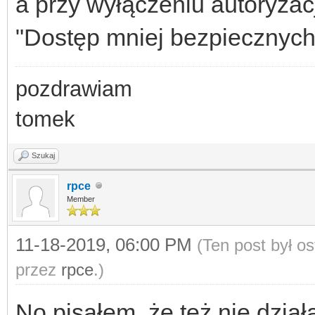
a przy wyłączeniu autoryzac
"Dostęp mniej bezpiecznych 
pozdrawiam
tomek
Szukaj
rpce
Member
11-18-2019, 06:00 PM
(Ten post był o
przez
rpce
.)
No pisałem, że też nie dzia