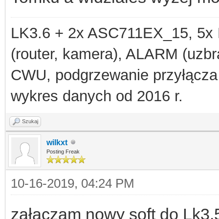
LK3.6 + 2x ASC711EX_15, 
(router, kamera), ALARM (uzbra
CWU, podgrzewanie przyłącza
wykres danych od 2016 r.
Szukaj
wilkxt
Posting Freak
10-16-2019, 04:24 PM
załaczam nowy soft do Lk3.5