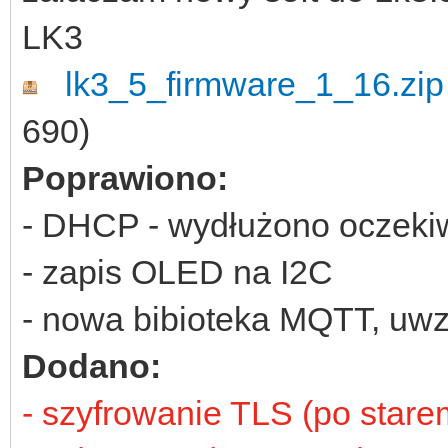
LK3
lk3_5_firmware_1_16.zip
690)
Poprawiono:
- DHCP - wydłużono oczekiw
- zapis OLED na I2C
- nowa bibioteka MQTT, uw
Dodano:
- szyfrowanie TLS (po star