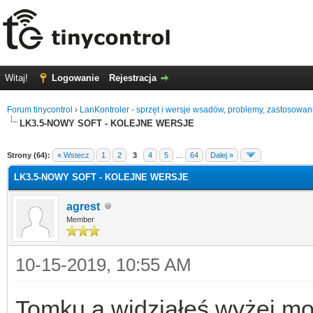
Witaj!
Logowanie
Rejestracja
Forum tinycontrol
›
LanKontroler - sprzęt i wersje wsadów, problemy, zastosowan
LK3.5-NOWY SOFT - KOLEJNE WERSJE
0
Strony (64):
« Wstecz
1
2
3
4
5
…
64
Dalej »
LK3.5-NOWY SOFT - KOLEJNE WERSJE
agrest
Member
10-15-2019, 10:55 AM
Tomku a widziałeś wyżej mo