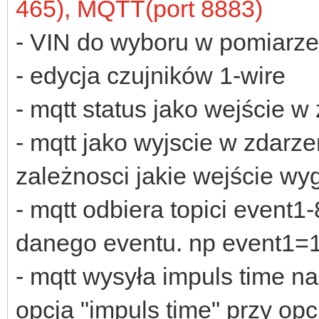
465), MQTT(port 8883)
- VIN do wyboru w pomiarze
- edycja czujników 1-wire
- mqtt status jako wejście w
- mqtt jako wyjscie w zdarz
zależnosci jakie wejście w
- mqtt odbiera topici event1
danego eventu. np event1=1
- mqtt wysyła impuls time na
opcja "impuls time" przy op