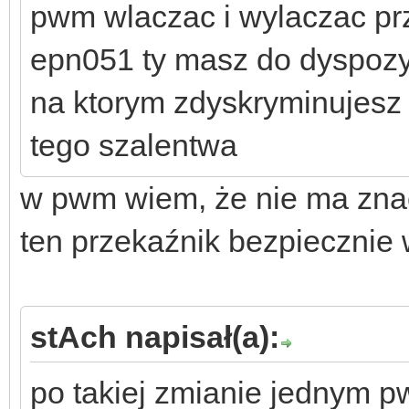
pwm wlaczac i wylaczac prz
epn051 ty masz do dyspozyc
na ktorym zdyskryminujesz
tego szalentwa
w pwm wiem, że nie ma znac
ten przekaźnik bezpieczni
stAch napisał(a):
po takiej zmianie jednym p