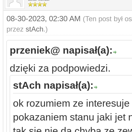
08-30-2023, 02:30 AM
(Ten post był o
przez
stAch
.)
przeniek@ napisał(a):
dzięki za podpowiedzi.
stAch napisał(a):
ok rozumiem ze interesuje 
pokazaniem stanu jaki jet
tak się nie da chyba ze z