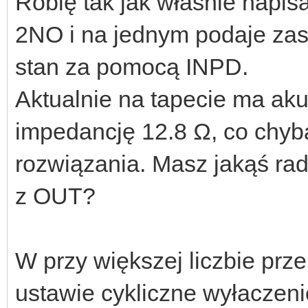
Robię tak jak właśnie napis
2NO i na jednym podaje zasi
stan za pomocą INPD.
Aktualnie na tapecie ma ak
impedancję 12.8 Ω, co chyb
rozwiązania. Masz jakąś ra
z OUT?
W przy większej liczbie pr
ustawie cykliczne wyłaczen