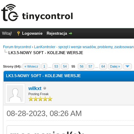
Witaj!
Logowanie
Rejestracja
Forum tinycontrol
›
LanKontroler - sprzęt i wersje wsadów, problemy, zastosowan
LK3.5-NOWY SOFT - KOLEJNE WERSJE
0
Strony (64):
« Wstecz
1
…
53
54
55
56
57
…
64
Dalej »
LK3.5-NOWY SOFT - KOLEJNE WERSJE
wilkxt
Posting Freak
08-28-2023, 08:26 AM