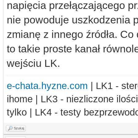
napięcia przełączającego pr
nie powoduje uszkodzenia pr
zmianę z innego źródła. Co d
to takie proste kanał równol
wejściu LK.
e-chata.hyzne.com
| LK1 - ster
ihome | LK3 - niezliczone ilośc
tylko | LK4 - testy bezprzewo
Szukaj