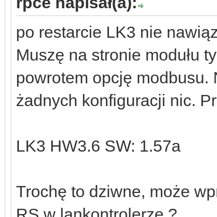
rpce napisał(a):
po restarcie LK3 nie nawią
Muszę na stronie modułu ty
powrotem opcję modbusu. N
żadnych konfiguracji nic. P
LK3 HW3.6 SW: 1.57a
Trochę to dziwne, może wpr
RS w lankontrolerze ?