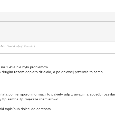
tAch
.
Powód edycji: literowki
)
1 na 1.49a nie było problemów.
a drugim razem dopiero działało, a po dniowej przerwie to samo.
 lata po niej sporo informacji to pakiety udp z uwagi na sposób rozsył
ty ftp samba itp. większe rozmiarowo.
aki topic/pub doleci do adresata.