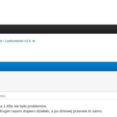
ie
›
LanKontroler V3.5
l500
.)
na 1.49a nie było problemów.
drugim razem dopiero działało, a po dniowej przerwie to samo.