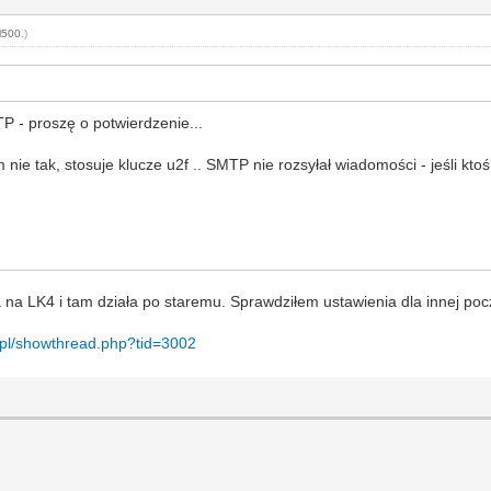
l500
.)
P - proszę o potwierdzenie...
ie tak, stosuje klucze u2f .. SMTP nie rozsyłał wiadomości - jeśli kt
na LK4 i tam działa po staremu. Sprawdziłem ustawienia dla innej poczt
l.pl/showthread.php?tid=3002