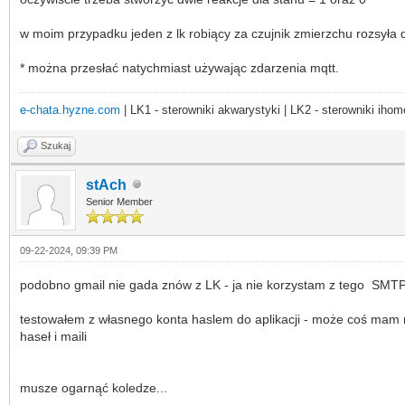
w moim przypadku jeden z lk robiący za czujnik zmierzchu rozsyła 
* można przesłać natychmiast używając zdarzenia mqtt.
e-chata.hyzne.com
| LK1 - sterowniki akwarystyki | LK2 - sterowniki ihom
Szukaj
stAch
Senior Member
09-22-2024, 09:39 PM
podobno gmail nie gada znów z LK - ja nie korzystam z tego SMTP 
testowałem z własnego konta haslem do aplikacji - może coś mam ni
haseł i maili
musze ogarnąć koledze...