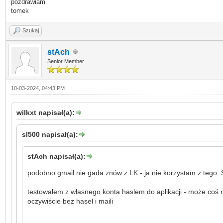
pozdrawiam
tomek
Szukaj
stAch
Senior Member
10-03-2024, 04:43 PM
wilkxt napisał(a):
sl500 napisał(a):
stAch napisał(a):
podobno gmail nie gada znów z LK - ja nie korzystam z tego 
testowałem z własnego konta haslem do aplikacji - może coś m
oczywiście bez haseł i maili