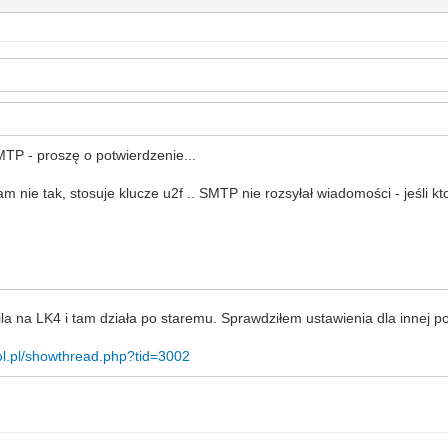
MTP - proszę o potwierdzenie...
 nie tak, stosuje klucze u2f .. SMTP nie rozsyłał wiadomości - jeśli 
a na LK4 i tam działa po staremu. Sprawdziłem ustawienia dla innej po
rol.pl/showthread.php?tid=3002