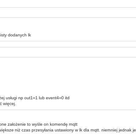
isty dodanych lk
ej usługi np out1=1 lub event4=0 itd
ć więcej.
awione założenie to wyśle on komendę mqtt
 większe niż czas przesyłania ustawiony w lk dla mqtt. niemniej jednak j