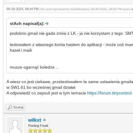
09-26-2024, 08:44 PM
(Ten post był ostatnio modyfikowany: 09-26-2024, 09:04 PM przez
s
stAch napisał(a):
podobno gmail nie gada znów z LK - ja nie korzystam z tego SMT
testowałem z własnego konta haslem do aplikacji - może coś mam n
haseł i maili
musze ogarnąć koledze...
A wiesz co jest ciekawe, przetestowałem te same ustawienia gmaila 
w SW1.61 bo wcześniej gmail działał.
A odpowiedź co zepsuli jest w tym temacie
https://forum.tinycontro
Szukaj
wilkxt
Posting Freak