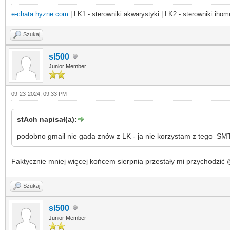
e-chata.hyzne.com
| LK1 - sterowniki akwarystyki | LK2 - sterowniki ihom
Szukaj
sl500
Junior Member
09-23-2024, 09:33 PM
stAch napisał(a):
podobno gmail nie gada znów z LK - ja nie korzystam z tego SMT
Faktycznie mniej więcej końcem sierpnia przestały mi przychodzić
Szukaj
sl500
Junior Member