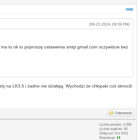
#595
(09-22-2024, 09:39 PM)
oś ma to ok to poproszę ustawienia smtp.gmail.com oczywiście bez
y na LK3.5 i żadne nie działają. Wychodzi że chłopaki coś sknocili
Odpowiedz
Liczba postów: 2,358
Liczba wątków: 40
Dołączył: Oct 2011
Reputacja:
14