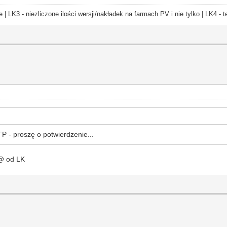
e | LK3 - niezliczone ilości wersji/nakładek na farmach PV i nie tylko | LK4 
P - proszę o potwierdzenie...
 @ od LK