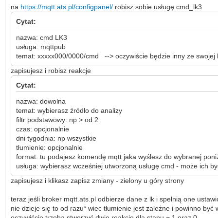
na
https://mqtt.ats.pl/configpanel/
robisz sobie usługę cmd_lk3
Cytat:
nazwa: cmd LK3
usługa: mqttpub
temat: xxxxx000/0000/cmd --> oczywiście będzie inny ze swojej l
zapisujesz i robisz reakcje
Cytat:
nazwa: dowolna
temat: wybierasz źródło do analizy
filtr podstawowy: np > od 2
czas: opcjonalnie
dni tygodnia: np wszystkie
tłumienie: opcjonalnie
format: tu podajesz komendę mqtt jaka wyślesz do wybranej poniż
usługa: wybierasz wcześniej utworzoną usługę cmd - może ich by
zapisujesz i klikasz zapisz zmiany - zielony u góry strony
teraz jeśli broker mqtt.ats.pl odbierze dane z lk i spełnią one ust
nie dzieje się to od razu* wiec tłumienie jest zależne i powinno być
oczywiście trzeba stworzyć dwie reakcje dla stanu = 1 oraz 0