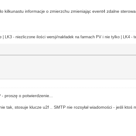
do kilkunastu informacje o zmierzchu zmieniając event4 zdalne sterowa
e | LK3 - niezliczone ilości wersji/nakładek na farmach PV i nie tylko | LK4 
- proszę o potwierdzenie...
e tak, stosuje klucze u2f .. SMTP nie rozsyłał wiadomości - jeśli ktoś