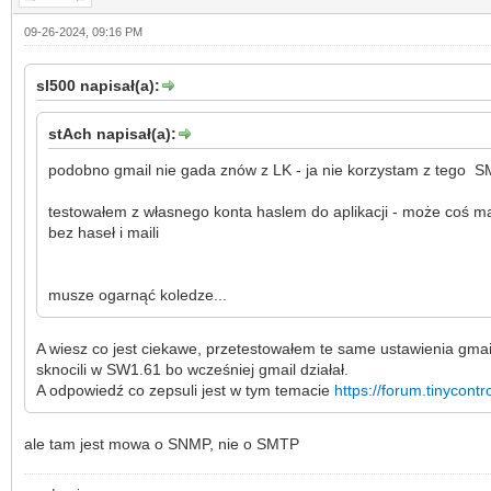
09-26-2024, 09:16 PM
sl500 napisał(a):
stAch napisał(a):
podobno gmail nie gada znów z LK - ja nie korzystam z tego S
testowałem z własnego konta haslem do aplikacji - może coś mam
bez haseł i maili
musze ogarnąć koledze...
A wiesz co jest ciekawe, przetestowałem te same ustawienia gmail
sknocili w SW1.61 bo wcześniej gmail działał.
A odpowiedź co zepsuli jest w tym temacie
https://forum.tinycont
ale tam jest mowa o SNMP, nie o SMTP