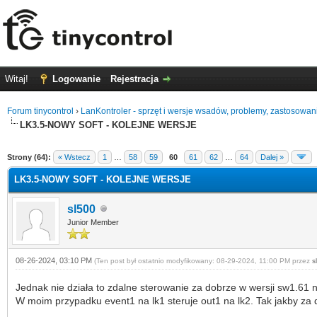
Witaj!
Logowanie
Rejestracja
Forum tinycontrol
›
LanKontroler - sprzęt i wersje wsadów, problemy, zastosowan
LK3.5-NOWY SOFT - KOLEJNE WERSJE
0 głosów - średnia: 0
1
2
3
4
5
Strony (64):
« Wstecz
1
…
58
59
60
61
62
…
64
Dalej »
LK3.5-NOWY SOFT - KOLEJNE WERSJE
sl500
Junior Member
08-26-2024, 03:10 PM
(Ten post był ostatnio modyfikowany: 08-29-2024, 11:00 PM przez
s
Jednak nie działa to zdalne sterowanie za dobrze w wersji sw1.61 
W moim przypadku event1 na lk1 steruje out1 na lk2. Tak jakby za 