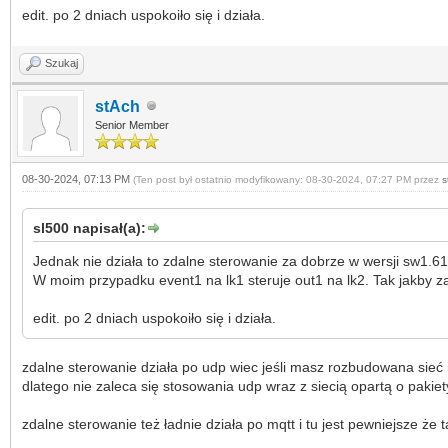
edit. po 2 dniach uspokoiło się i działa.
Szukaj
stAch
Senior Member
08-30-2024, 07:13 PM
(Ten post był ostatnio modyfikowany: 08-30-2024, 07:27 PM przez
s
sl500 napisał(a):
Jednak nie działa to zdalne sterowanie za dobrze w wersji sw1.6
W moim przypadku event1 na lk1 steruje out1 na lk2. Tak jakby z
edit. po 2 dniach uspokoiło się i działa.
zdalne sterowanie działa po udp wiec jeśli masz rozbudowana sieć i
dlatego nie zaleca się stosowania udp wraz z siecią opartą o pakie
zdalne sterowanie też ładnie działa po mqtt i tu jest pewniejsze że t