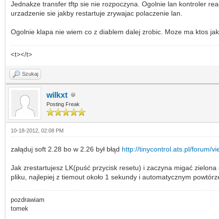
Jednakze transfer tftp sie nie rozpoczyna. Ogolnie lan kontroler re
urzadzenie sie jakby restartuje zrywajac polaczenie lan.
Ogolnie klapa nie wiem co z diablem dalej zrobic. Moze ma ktos jak
<t></t>
Szukaj
wilkxt
Posting Freak
10-18-2012, 02:08 PM
załąduj soft 2.28 bo w 2.26 był błąd
http://tinycontrol.ats.pl/forum
Jak zrestartujesz LK(puść przycisk resetu) i zaczyna migać zielona
pliku, najlepiej z tiemout około 1 sekundy i automatycznym powtó
pozdrawiam
tomek