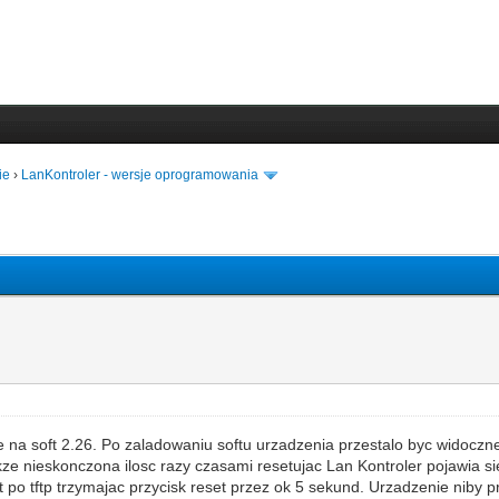
ie
›
LanKontroler - wersje oprogramowania
 soft 2.26. Po zaladowaniu softu urzadzenia przestalo byc widoczne. 
 nieskonczona ilosc razy czasami resetujac Lan Kontroler pojawia sie 
o tftp trzymajac przycisk reset przez ok 5 sekund. Urzadzenie niby pr