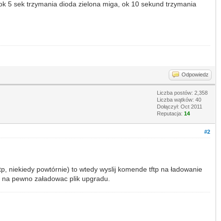
k, ok 5 sek trzymania dioda zielona miga, ok 10 sekund trzymania
Odpowiedz
Liczba postów: 2,358
Liczba wątków: 40
Dołączył: Oct 2011
Reputacja:
14
#2
p, niekiedy powtórnie) to wtedy wyslij komende tftp na ładowanie
n na pewno załadowac plik upgradu.