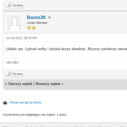
Szukaj
Baron3K
Junior Member
10-20-2012, 09:18 PM
Udalo sie. Lyknal softa i dziala teraz idealnie. Mozna zamknac tem
<t></t>
Szukaj
«
Starszy wątek
|
Nowszy wątek
»
Pokaż wersję do druku
Użytkownicy przeglądający ten wątek: 1 gości