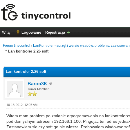
Witaj!
Logowanie
Rejestracja
Forum tinycontrol
›
LanKontroler - sprzęt i wersje wsadów, problemy, zastosowan
Lan kontroler 2.26 soft
0 głosów - średnia: 0
1
2
3
4
5
Lan kontroler 2.26 soft
Baron3K
Junior Member
10-18-2012, 12:07 AM
Witam mam problem po zmianie orpogramowania na lankontrolerze na
pod domyslnym adresem 192.168.1.100. Pingujac ten adres jednakze
Zastanawiam sie czy soft go nie wiesza. Probowalem wladowac soft p