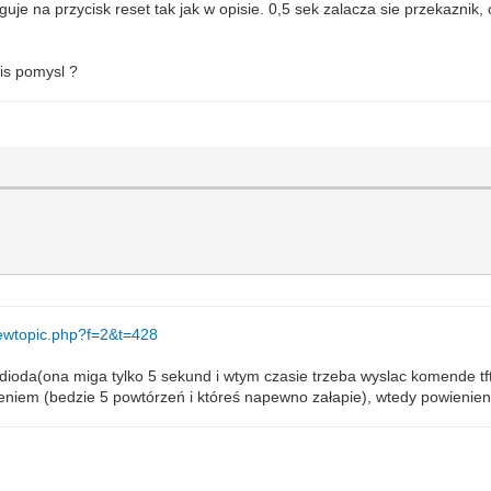
aguje na przycisk reset tak jak w opisie. 0,5 sek zalacza sie przekazni
is pomysl ?
/viewtopic.php?f=2&t=428
 dioda(ona miga tylko 5 sekund i wtym czasie trzeba wyslac komende tft
rzeniem (bedzie 5 powtórzeń i któreś napewno załapie), wtedy powienie