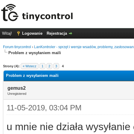
Witaj!
Logowanie
Rejestracja
Forum tinycontrol
›
LanKontroler - sprzęt i wersje wsadów, problemy, zastosowan
Problem z wysyłaniem maili
0
Strony (4):
« Wstecz
1
2
3
4
Problem z wysyłaniem maili
gemus2
Unregistered
11-05-2019, 03:04 PM
u mnie nie działa wysyłanie