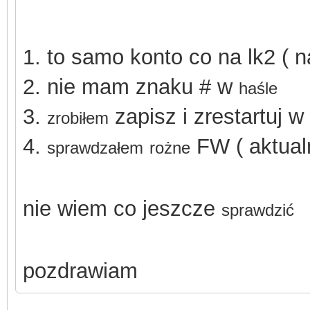
1.
to samo konto co na lk2 ( n
2. nie mam znaku # w
haśle
3.
zapisz i zrestartuj w
zrobiłem
4.
FW ( aktualn
sprawdzałem
rożne
nie wiem co jeszcze
sprawdzić
pozdrawiam