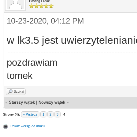
Posting Freak
10-23-2020, 04:12 PM
w lk3.5 jest uwierzyteleniani
pozdrawiam
tomek
Szukaj
«
Starszy wątek
|
Nowszy wątek
»
Strony (4):
« Wstecz
1
2
3
4
Pokaż wersję do druku