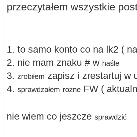
przeczytałem wszystkie pos
1.
to samo konto co na lk2 ( n
2. nie mam znaku # w
haśle
3.
zapisz i zrestartuj w 
zrobiłem
4.
FW ( aktualn
sprawdzałem
rożne
nie wiem co jeszcze
sprawdzić