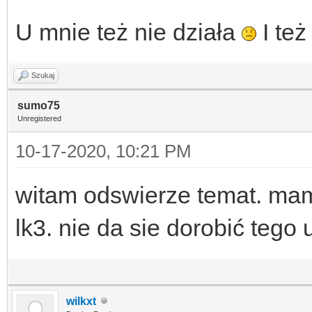
U mnie też nie działa
I też
Szukaj
sumo75
Unregistered
10-17-2020, 10:21 PM
witam odswierze temat. mam
lk3. nie da sie dorobić tego
wilkxt