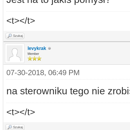
<t></t>
Szukaj
levykrak
Member
07-30-2018, 06:49 PM
na sterowniku tego nie zrob
<t></t>
Szukaj