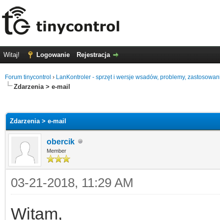
Witaj!
Logowanie
Rejestracja
Forum tinycontrol
›
LanKontroler - sprzęt i wersje wsadów, problemy, zastosowan
Zdarzenia > e-mail
0
Zdarzenia > e-mail
obercik
Member
03-21-2018, 11:29 AM
Witam,