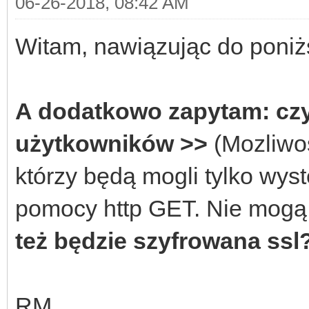
06-26-2018, 08:42 AM
Witam, nawiązując do poniż
A dodatkowo zapytam: czy
użytkowników >>
(Mozliwo
którzy będą mogli tylko wy
pomocy http GET. Nie mogą 
też będzie szyfrowana ssl
RM