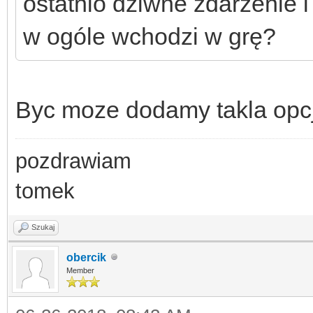
ostatnio dziwne zdarzenie 
w ogóle wchodzi w grę?
Byc moze dodamy takla opcję
pozdrawiam
tomek
Szukaj
obercik
Member