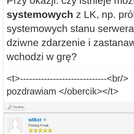
Przy okazji: czy istnieje 
systemowych
z LK, np. pr
systemowych stanu serwera 
dziwne zdarzenie i zastanaw
wchodzi w grę?
<t>-----------------------------<br/>
pozdrawiam </obercik></t>
Szukaj
wilkxt
Posting Freak