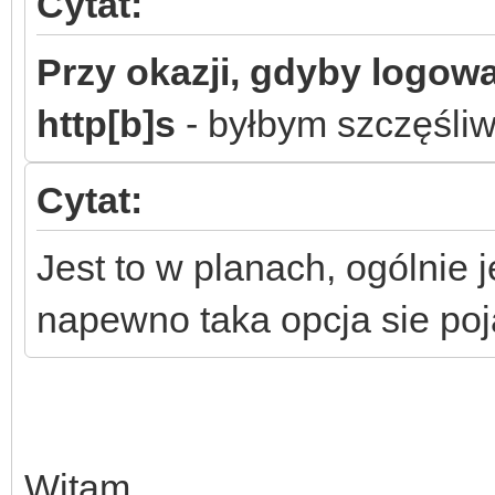
Cytat:
Przy okazji, gdyby logow
http[b]s
- byłbym szczęśli
Cytat:
Jest to w planach, ogólnie 
napewno taka opcja sie poj
Witam,