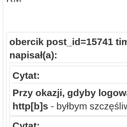
obercik post_id=15741 t
napisał(a):
Cytat:
Przy okazji, gdyby logo
http[b]s
- byłbym szczęśl
Cytat: