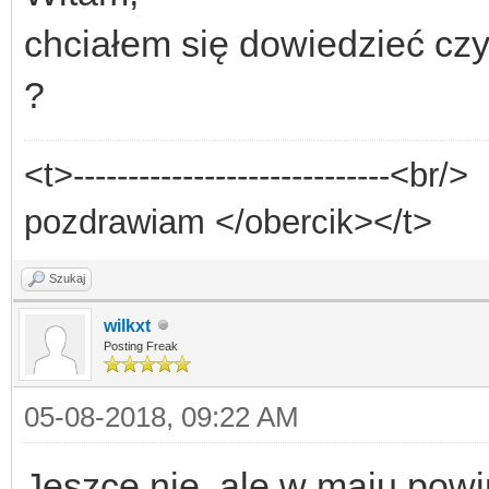
chciałem się dowiedzieć cz
?
<t>-----------------------------<br/>
pozdrawiam </obercik></t>
Szukaj
wilkxt
Posting Freak
05-08-2018, 09:22 AM
Jeszce nie, ale w maju pow