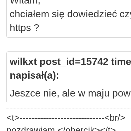
chciałem się dowiedzieć c
https ?
wilkxt post_id=15742 ti
napisał(a):
Jeszce nie, ale w maju pow
<t>-----------------------------<br/>
pozdrawiam </obercik></t>