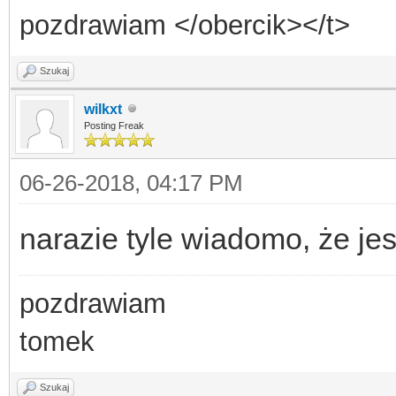
pozdrawiam </obercik></t>
Szukaj
wilkxt
Posting Freak
06-26-2018, 04:17 PM
narazie tyle wiadomo, że jes
pozdrawiam
tomek
Szukaj