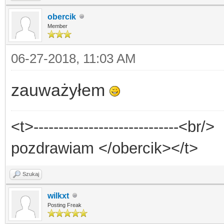
obercik
Member
06-27-2018, 11:03 AM
zauważyłem
<t>-----------------------------<br/>
pozdrawiam </obercik></t>
Szukaj
wilkxt
Posting Freak