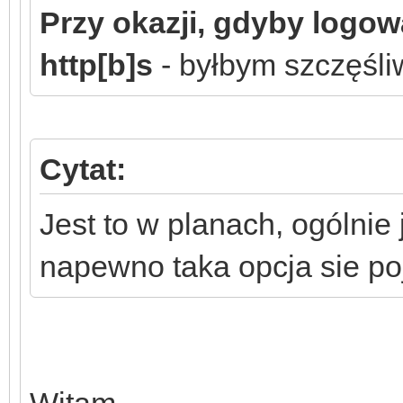
Przy okazji, gdyby logo
http[b]s
- byłbym szczęśl
Cytat:
Jest to w planach, ogólnie 
napewno taka opcja sie po
Witam,