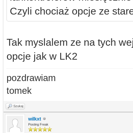
Czyli chociaż opcje ze stare
Tak myslalem ze na tych wej
opcje jak w LK2
pozdrawiam
tomek
Szukaj
wilkxt
Posting Freak