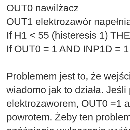
OUT0 nawilżacz
OUT1 elektrozawór napełni
If H1 < 55 (histeresis 1) T
If OUT0 = 1 AND INP1D = 
Problemem jest to, że wejści
wiadomo jak to działa. Jeśli
elektrozaworem, OUT0 =1 a 
powrotem. Żeby ten problem