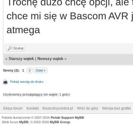
Trochę dużo chcę opcji, ale 
chce mi się w Bascom AVR j
atmega
Szukaj
«
Starszy wątek
|
Nowszy wątek
»
Strony (2):
1
2
Dalej »
Pokaż wersję do druku
Użytkownicy przeglądający ten wątek: 1 gości
Ekipa forum
Kontakt
forum.tinycontrol.pl
Wróć do góry
Wersja bez grafiki
Polskie tłumaczenie © 2007-2026
Polski Support MyBB
Silnik forum
MyBB
, © 2002-2026
MyBB Group
.