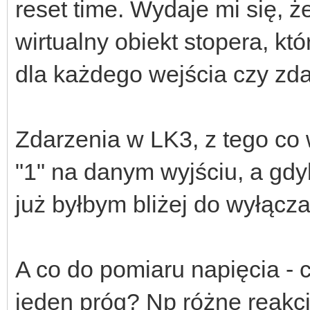
reset time. Wydaje mi się, ż
wirtualny obiekt stopera, k
dla każdego wejścia czy zda
Zdarzenia w LK3, z tego co
"1" na danym wyjściu, a gdyb
już byłbym bliżej do wyłącza
A co do pomiaru napięcia - 
jeden próg? Np różne reakcj