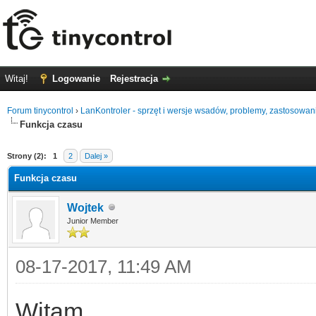
Witaj!
Logowanie
Rejestracja
Forum tinycontrol
›
LanKontroler - sprzęt i wersje wsadów, problemy, zastosowan
Funkcja czasu
0
Strony (2):
1
2
Dalej »
Funkcja czasu
Wojtek
Junior Member
08-17-2017, 11:49 AM
Witam,