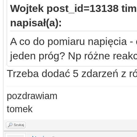
Wojtek post_id=13138 ti
napisał(a):
A co do pomiaru napięcia -
jeden próg? Np różne reakc
Trzeba dodać 5 zdarzeń z r
pozdrawiam
tomek
Szukaj