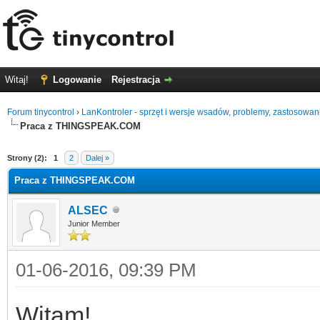
Witaj!
Logowanie
Rejestracja
Forum tinycontrol
›
LanKontroler - sprzęt i wersje wsadów, problemy, zastosowan
Praca z THINGSPEAK.COM
0
Strony (2):
1
2
Dalej »
Praca z THINGSPEAK.COM
ALSEC
Junior Member
01-06-2016, 09:39 PM
Witam!