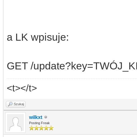
a LK wpisuje:
GET /update?key=TWÓJ_KL
<t></t>
Szukaj
wilkxt
Posting Freak