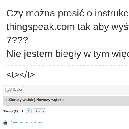
Czy można prosić o instrukc
thingspeak.com tak aby wyśw
7???
Nie jestem biegły w tym wię
<t></t>
Szukaj
«
Starszy wątek
|
Nowszy wątek
»
Strony (2):
1
2
Dalej »
Pokaż wersję do druku