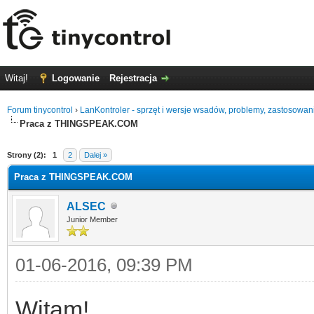
Witaj!
Logowanie
Rejestracja
Forum tinycontrol
›
LanKontroler - sprzęt i wersje wsadów, problemy, zastosowan
Praca z THINGSPEAK.COM
0
Strony (2):
1
2
Dalej »
Praca z THINGSPEAK.COM
ALSEC
Junior Member
01-06-2016, 09:39 PM
Witam!