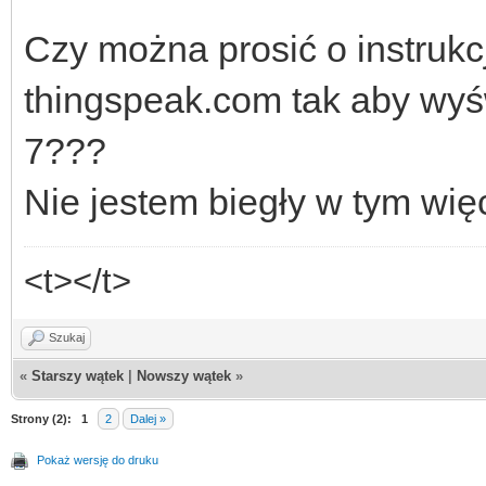
Czy można prosić o instrukc
thingspeak.com tak aby wyśw
7???
Nie jestem biegły w tym wię
<t></t>
Szukaj
«
Starszy wątek
|
Nowszy wątek
»
Strony (2):
1
2
Dalej »
Pokaż wersję do druku