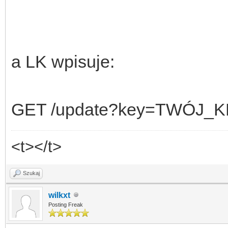
a LK wpisuje:
GET /update?key=TWÓJ_KL
<t></t>
Szukaj
wilkxt
Posting Freak