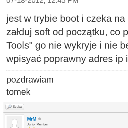
07-18-2012, 12:45 PM
jest w trybie boot i czeka n
załduj soft od początku, co
Tools" go nie wykryje i nie b
wpisyać poprawny adres ip 
pozdrawiam
tomek
Szukaj
MrM
Junior Member