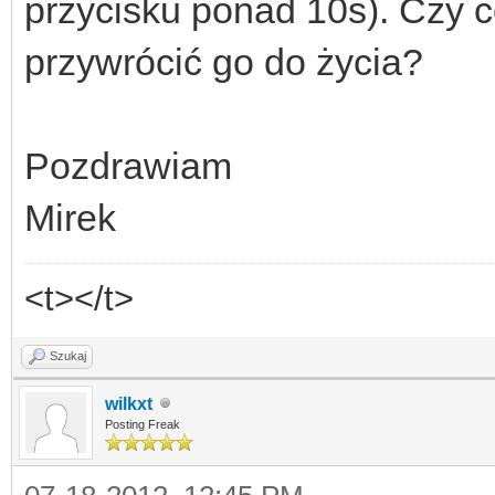
przycisku ponad 10s). Czy c
przywrócić go do życia?
Pozdrawiam
Mirek
<t></t>
Szukaj
wilkxt
Posting Freak