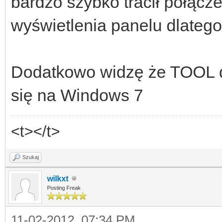
bardzo szybko tracił połącz
wyświetlenia panelu dlateg
Dodatkowo widzę że TOOL d
się na Windows 7
<t></t>
Szukaj
wilkxt
Posting Freak
11-02-2012, 07:34 PM