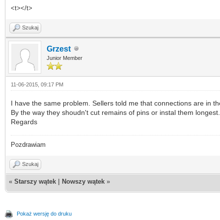
<t></t>
Szukaj
Grzest
Junior Member
11-06-2015, 09:17 PM
I have the same problem. Sellers told me that connections are in th
By the way they shoudn't cut remains of pins or instal them longest.
Regards
Pozdrawiam
Szukaj
«
Starszy wątek
|
Nowszy wątek
»
Pokaż wersję do druku