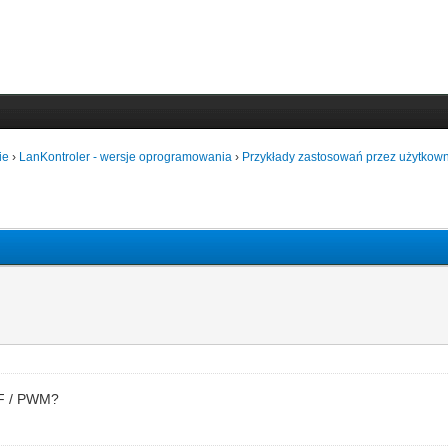
ie
›
LanKontroler - wersje oprogramowania
›
Przykłady zastosowań przez użytkown
FF / PWM?