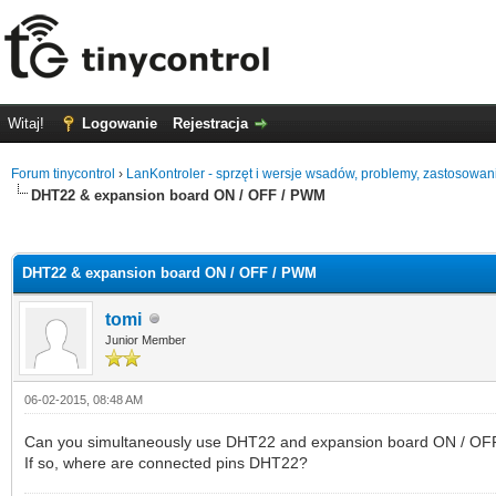
Witaj!
Logowanie
Rejestracja
Forum tinycontrol
›
LanKontroler - sprzęt i wersje wsadów, problemy, zastosowan
DHT22 & expansion board ON / OFF / PWM
0 głosów - średnia: 0
1
2
3
4
5
DHT22 & expansion board ON / OFF / PWM
tomi
Junior Member
06-02-2015, 08:48 AM
Can you simultaneously use DHT22 and expansion board ON / O
If so, where are connected pins DHT22?