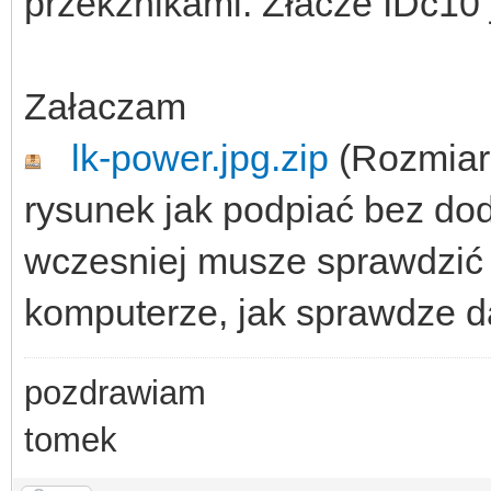
przekźnikami. Złacze IDc10 j
Załaczam
lk-power.jpg.zip
(Rozmiar:
rysunek jak podpiać bez do
wczesniej musze sprawdzić
komputerze, jak sprawdze 
pozdrawiam
tomek