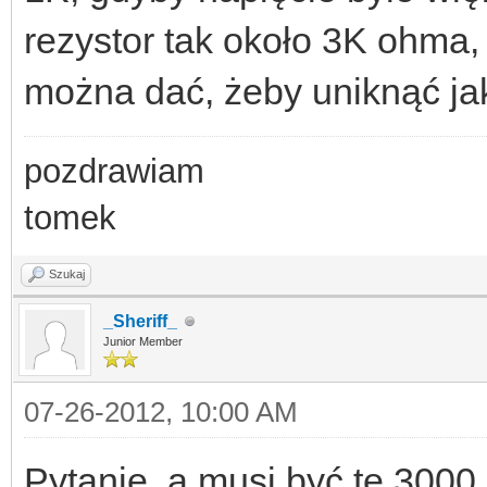
rezystor tak około 3K ohma, 
można dać, żeby uniknąć jak
pozdrawiam
tomek
Szukaj
_Sheriff_
Junior Member
07-26-2012, 10:00 AM
Pytanie, a musi być te 300