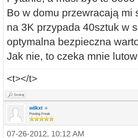
Bo w domu przewracają mi si
na 3K przypada 40sztuk w sz
optymalna bezpieczna warto
Jak nie, to czeka mnie lut
<t></t>
Szukaj
wilkxt
Posting Freak
07-26-2012, 10:12 AM