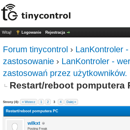
Witaj!
Logowanie
Rejestracja
Forum tinycontrol
›
LanKontroler -
zastosowanie
›
LanKontroler - we
zastosowań przez użytkowników.
Restart/reboot pomputera
0
Strony (4):
« Wstecz
1
2
3
4
Dalej »
Restart/reboot pomputera PC
wilkxt
Posting Freak