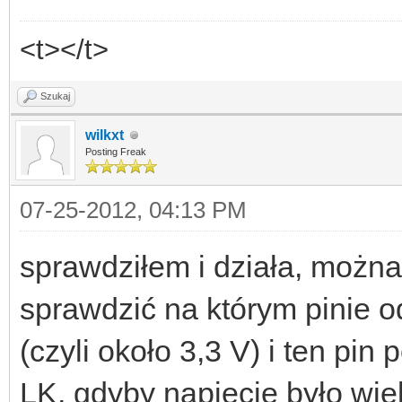
<t></t>
Szukaj
wilkxt
Posting Freak
07-25-2012, 04:13 PM
sprawdziłem i działa, można 
sprawdzić na którym pinie od
(czyli około 3,3 V) i ten pin
LK, gdyby napięcie było wię