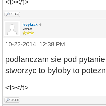
<t></t>
Szukaj
levykrak
Member
10-22-2014, 12:38 PM
podlanczam sie pod pytanie,
stworzyc to byloby to potez
<t></t>
Szukaj