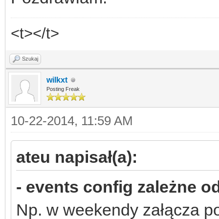
<t></t>
Szukaj
wilkxt
Posting Freak
10-22-2014, 11:59 AM
ateu napisał(a):
- events config zależne o
Np. w weekendy załącza p