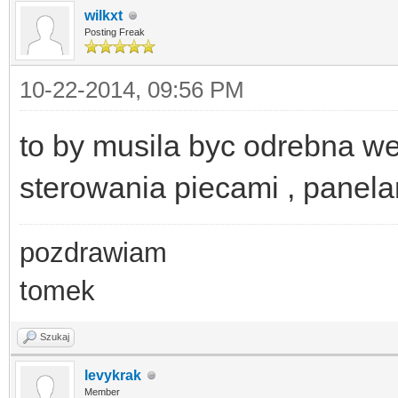
wilkxt
Posting Freak
10-22-2014, 09:56 PM
to by musila byc odrebna we
sterowania piecami , panelam
pozdrawiam
tomek
Szukaj
levykrak
Member