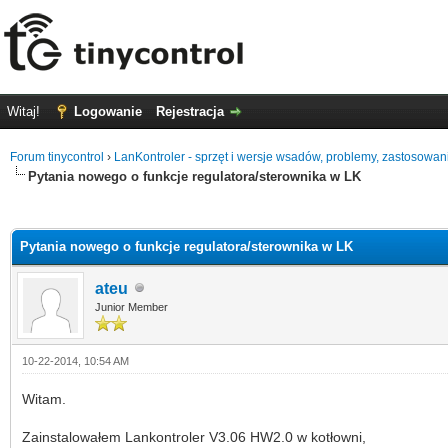
Witaj!
Logowanie
Rejestracja
Forum tinycontrol
›
LanKontroler - sprzęt i wersje wsadów, problemy, zastosowan
Pytania nowego o funkcje regulatora/sterownika w LK
0 głosów - średnia: 0
1
2
3
4
5
Pytania nowego o funkcje regulatora/sterownika w LK
ateu
Junior Member
10-22-2014, 10:54 AM
Witam.
Zainstalowałem Lankontroler V3.06 HW2.0 w kotłowni,