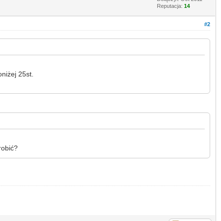
Reputacja:
14
#2
niżej 25st.
robić?