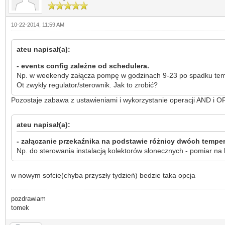
10-22-2014, 11:59 AM
ateu napisał(a):
- events config zależne od schedulera.
Np. w weekendy załącza pompę w godzinach 9-23 po spadku tempe
Ot zwykły regulator/sterownik. Jak to zrobić?
Pozostaje zabawa z ustawieniami i wykorzystanie operacji AND i O
ateu napisał(a):
- załączanie przekaźnika na podstawie różnicy dwóch temper
Np. do sterowania instalacją kolektorów słonecznych - pomiar na 
w nowym sofcie(chyba przyszły tydzień) bedzie taka opcja
pozdrawiam
tomek