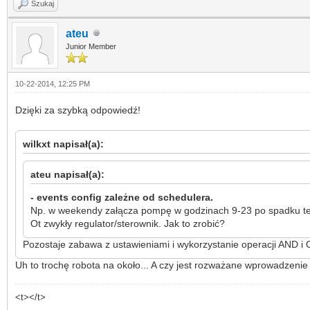
Szukaj
ateu
Junior Member
10-22-2014, 12:25 PM
Dzięki za szybką odpowiedź!
wilkxt napisał(a):
ateu napisał(a):
- events config zależne od schedulera.
Np. w weekendy załącza pompę w godzinach 9-23 po spadku tem
Ot zwykły regulator/sterownik. Jak to zrobić?
Pozostaje zabawa z ustawieniami i wykorzystanie operacji AND i
Uh to trochę robota na około... A czy jest rozważane wprowadzenie
<t></t>