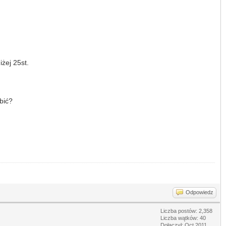
żej 25st.
bić?
Odpowiedz
Liczba postów: 2,358
Liczba wątków: 40
Dołączył: Oct 2011