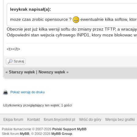
levykrak napisał(a):
moze czas zrobic opensource ?
ewentualnie kilka softow, kt
Obecnie jest już kilka wersji softu do zmiany przez TFTP, a wraca
Odpowiedni stan wejscia cyfrowego INPD1, ktory moze blokowac wy
<t></t>
Szukaj
«
Starszy wątek
|
Nowszy wątek
»
Pokaż wersję do druku
Użytkownicy przeglądający ten wątek: 1 gości
Ekipa forum
Kontakt
forum.tinycontrol.pl
Wróć do góry
Wersja bez grafiki
Polskie tłumaczenie © 2007-2026
Polski Support MyBB
Silnik forum
MyBB
, © 2002-2026
MyBB Group
.