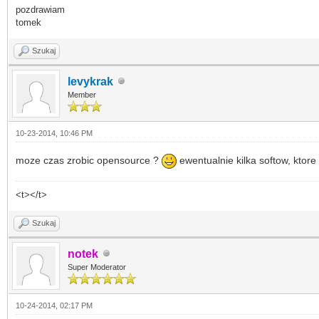
pozdrawiam
tomek
Szukaj
levykrak
Member
10-23-2014, 10:46 PM
moze czas zrobic opensource ?
ewentualnie kilka softow, kto
<t></t>
Szukaj
notek
Super Moderator
10-24-2014, 02:17 PM