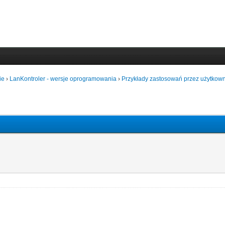
ie
›
LanKontroler - wersje oprogramowania
›
Przykłady zastosowań przez użytkown