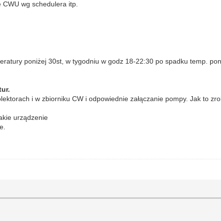
pę CWU wg schedulera itp.
tury poniżej 30st, w tygodniu w godz 18-22:30 po spadku temp. poni
ur.
olektorach i w zbiorniku CW i odpowiednie załączanie pompy. Jak to zro
akie urządzenie
e.