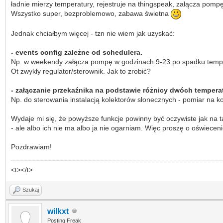
ładnie mierzy temperatury, rejestruje na thingspeak, załącza pom
Wszystko super, bezproblemowo, zabawa świetna
Jednak chciałbym więcej - tzn nie wiem jak uzyskać:
- events config zależne od schedulera.
Np. w weekendy załącza pompę w godzinach 9-23 po spadku tempera
Ot zwykły regulator/sterownik. Jak to zrobić?
- załączanie przekaźnika na podstawie różnicy dwóch temperat
Np. do sterowania instalacją kolektorów słonecznych - pomiar na k
Wydaje mi się, że powyższe funkcje powinny być oczywiste jak na t
- ale albo ich nie ma albo ja nie ogarniam. Więc proszę o oświeceni
Pozdrawiam!
<t></t>
Szukaj
wilkxt
Posting Freak