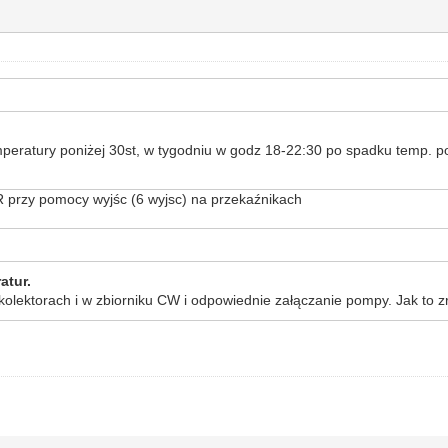
ratury poniżej 30st, w tygodniu w godz 18-22:30 po spadku temp. po
R przy pomocy wyjśc (6 wyjsc) na przekaźnikach
atur.
kolektorach i w zbiorniku CW i odpowiednie załączanie pompy. Jak to z