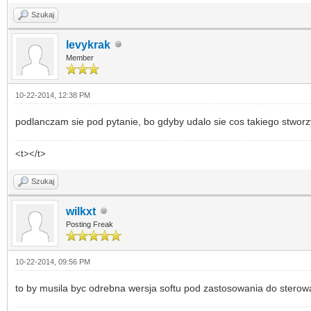
Szukaj
levykrak
Member
10-22-2014, 12:38 PM
podlanczam sie pod pytanie, bo gdyby udalo sie cos takiego stworz
<t></t>
Szukaj
wilkxt
Posting Freak
10-22-2014, 09:56 PM
to by musila byc odrebna wersja softu pod zastosowania do sterowa