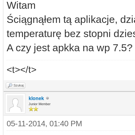
Witam
Ściągnąłem tą aplikacje, dzia
temperaturę bez stopni dzies
A czy jest apkka na wp 7.5?
<t></t>
Szukaj
klonek
Junior Member
05-11-2014, 01:40 PM