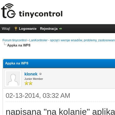
Witaj!
Logowanie
Rejestracja
Forum tinycontrol
›
LanKontroler - sprzęt i wersje wsadów, problemy, zastosowan
Appka na WP8
0
Appka na WP8
klonek
Junior Member
02-13-2014, 03:32 AM
napisana "na kolanie" aplik