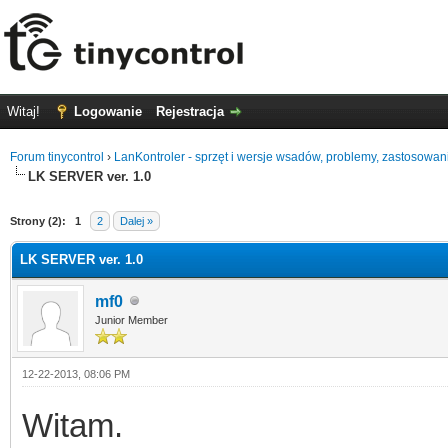
Witaj!
Logowanie
Rejestracja
Forum tinycontrol
›
LanKontroler - sprzęt i wersje wsadów, problemy, zastosowan
LK SERVER ver. 1.0
Strony (2):
1
2
Dalej »
LK SERVER ver. 1.0
mf0
Junior Member
12-22-2013, 08:06 PM
Witam.