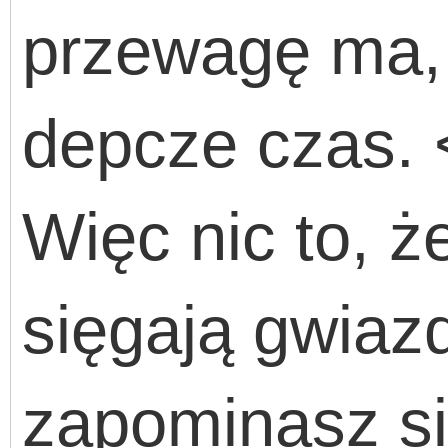
przewagę ma, 
depcze czas. 
Więc nic to, ż
sięgają gwiaz
zapominasz si