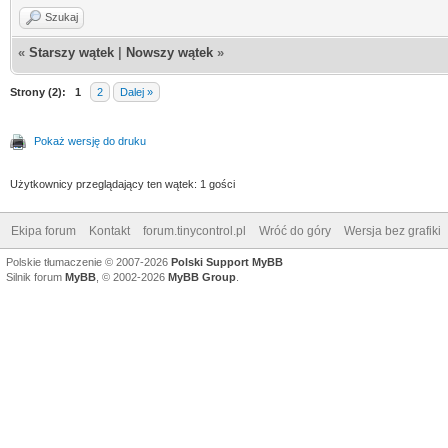
Szukaj
«
Starszy wątek
|
Nowszy wątek
»
Strony (2):
1
2
Dalej »
Pokaż wersję do druku
Użytkownicy przeglądający ten wątek: 1 gości
Ekipa forum
Kontakt
forum.tinycontrol.pl
Wróć do góry
Wersja bez grafiki
Polskie tłumaczenie © 2007-2026
Polski Support MyBB
Silnik forum
MyBB
, © 2002-2026
MyBB Group
.