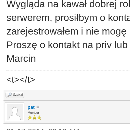
Wygląda na kawał dobrej ro
serwerem, prosiłbym o konta
zarejestrowałem i nie mogę 
Proszę o kontakt na priv lu
Marcin
<t></t>
Szukaj
pat
Member