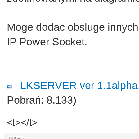
Moge dodac obsluge innych we
IP Power Socket.
LKSERVER ver 1.1alpha
Pobrań: 8,133)
<t></t>
Szukaj