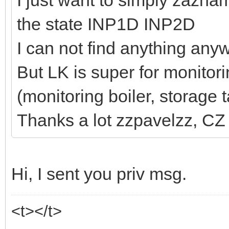
the state INP1D INP2D
I can not find anything any
But LK is super for monitor
(monitoring boiler, storage 
Thanks a lot zzpavelzz, CZ
Hi, I sent you priv msg.
<t></t>