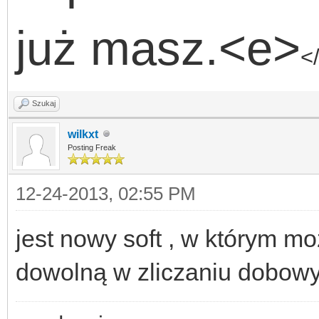
już masz.<e>
<
Szukaj
wilkxt
Posting Freak
12-24-2013, 02:55 PM
jest nowy soft , w którym m
dowolną w zliczaniu dobow