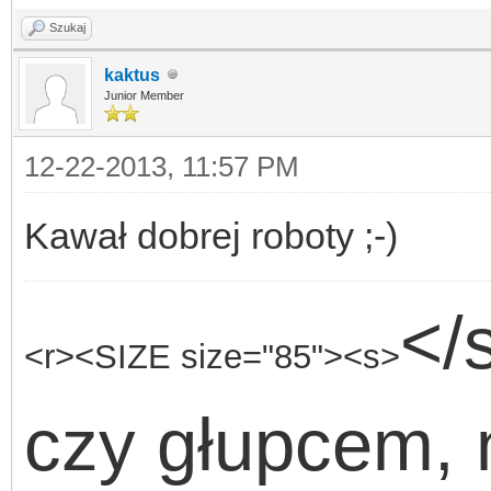
Szukaj
kaktus
Junior Member
12-22-2013, 11:57 PM
Kawał dobrej roboty ;-)
</
<r><SIZE size="85"><s>
czy głupcem, 