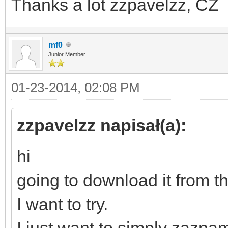
Thanks a lot zzpavelzz, CZ
mf0
Junior Member
01-23-2014, 02:08 PM
zzpavelzz napisał(a):
hi
going to download it from t
I want to try.
I just want to simply zazn