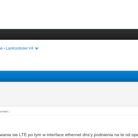
ie
›
LanKontroler V4
omtel
.)
wania sie LTE po tym w interface ethernet dns'y podnienia na te od ope