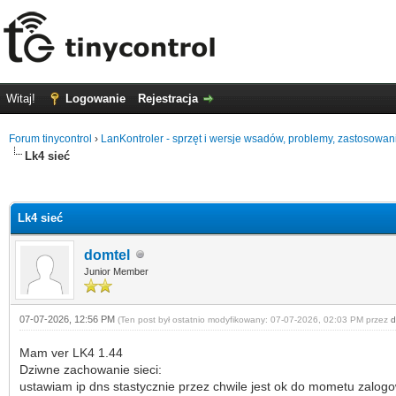
Witaj!
Logowanie
Rejestracja
Forum tinycontrol
›
LanKontroler - sprzęt i wersje wsadów, problemy, zastosowan
Lk4 sieć
0 głosów - średnia: 0
1
2
3
4
5
Lk4 sieć
domtel
Junior Member
07-07-2026, 12:56 PM
(Ten post był ostatnio modyfikowany: 07-07-2026, 02:03 PM przez
d
Mam ver LK4 1.44
Dziwne zachowanie sieci:
ustawiam ip dns stastycznie przez chwile jest ok do mometu zalogo