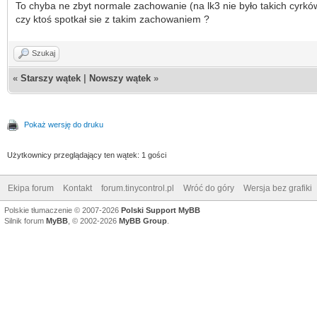
To chyba ne zbyt normale zachowanie (na lk3 nie było takich cyrkó
czy ktoś spotkał sie z takim zachowaniem ?
Szukaj
«
Starszy wątek
|
Nowszy wątek
»
Pokaż wersję do druku
Użytkownicy przeglądający ten wątek: 1 gości
Ekipa forum
Kontakt
forum.tinycontrol.pl
Wróć do góry
Wersja bez grafiki
Polskie tłumaczenie © 2007-2026
Polski Support MyBB
Silnik forum
MyBB
, © 2002-2026
MyBB Group
.