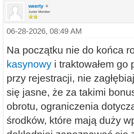
weerty
Junior Member
06-28-2026, 08:49 AM
Na początku nie do końca r
kasynowy
i traktowałem go 
przy rejestracji, nie zagłębi
się jasne, że za takimi bon
obrotu, ograniczenia dotyc
środków, które mają duży w