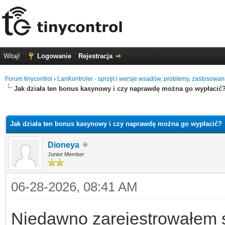
Witaj!
Logowanie
Rejestracja
Forum tinycontrol
›
LanKontroler - sprzęt i wersje wsadów, problemy, zastosowan
Jak działa ten bonus kasynowy i czy naprawdę można go wypłacić
0
Jak działa ten bonus kasynowy i czy naprawdę można go wypłacić?
Dioneya
Junior Member
06-28-2026, 08:41 AM
Niedawno zarejestrowałem s