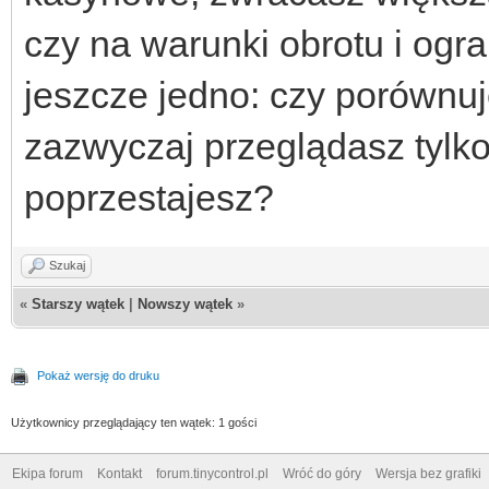
czy na warunki obrotu i ogr
jeszcze jedno: czy porównuj
zazwyczaj przeglądasz tylko
poprzestajesz?
Szukaj
«
Starszy wątek
|
Nowszy wątek
»
Pokaż wersję do druku
Użytkownicy przeglądający ten wątek: 1 gości
Ekipa forum
Kontakt
forum.tinycontrol.pl
Wróć do góry
Wersja bez grafiki