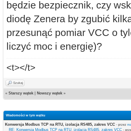
będzie bezpiecznik, czy w
diodę Zenera by zgubić kilk
przesunąć pomiar VCC o tyl
liczyć moc i energię)?
<t></t>
Szukaj
«
Starszy wątek
|
Nowszy wątek
»
Wiadomości w tym wątku
Konwersja Modbus TCP na RTU, izolacja RS485, zakres VCC
- przez
m
RE: Konwersja Modbus TCP na RTU, izolacja RS485, zakres VCC
- pr