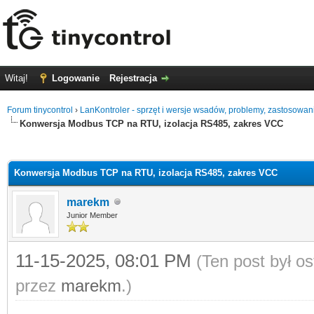
Witaj!
Logowanie
Rejestracja
Forum tinycontrol
›
LanKontroler - sprzęt i wersje wsadów, problemy, zastosowan
Konwersja Modbus TCP na RTU, izolacja RS485, zakres VCC
0
Konwersja Modbus TCP na RTU, izolacja RS485, zakres VCC
marekm
Junior Member
11-15-2025, 08:01 PM
(Ten post był o
przez
marekm
.)