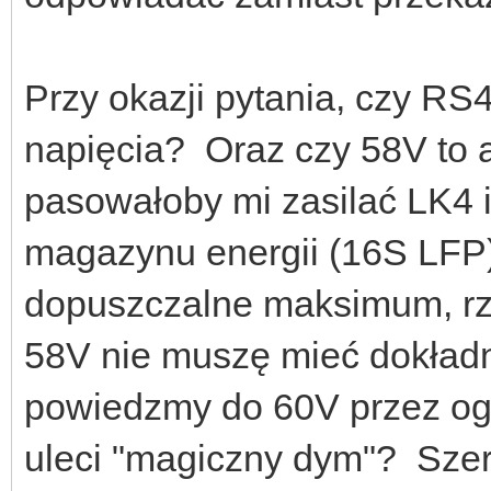
Przy okazji pytania, czy RS
napięcia? Oraz czy 58V to 
pasowałoby mi zasilać LK4 i
magazynu energii (16S LFP)
dopuszczalne maksimum, rza
58V nie muszę mieć dokładn
powiedzmy do 60V przez ogr
uleci "magiczny dym"? Szer