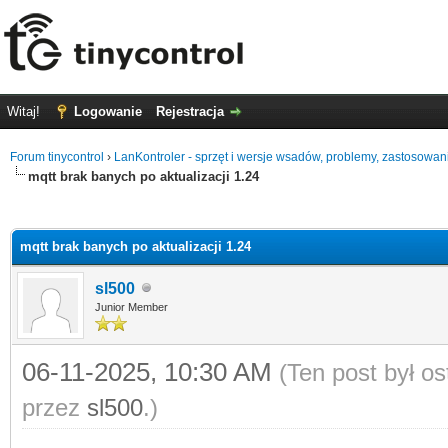
Witaj!
Logowanie
Rejestracja
Forum tinycontrol
›
LanKontroler - sprzęt i wersje wsadów, problemy, zastosowan
mqtt brak banych po aktualizacji 1.24
0
mqtt brak banych po aktualizacji 1.24
sl500
Junior Member
06-11-2025, 10:30 AM
(Ten post był o
przez
sl500
.)