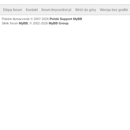
Ekipa forum
Kontakt
forum.tinycontrol.pl
Wróć do góry
Wersja bez grafiki
Polskie tłumaczenie © 2007-2026
Polski Support MyBB
Silnik forum
MyBB
, © 2002-2026
MyBB Group
.