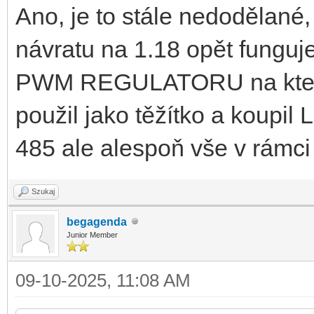
Ano, je to stále nedodělané,
návratu na 1.18 opět funguj
PWM REGULATORU na kterou
použil jako těžítko a koupil
485 ale alespoň vše v rámci 
Szukaj
begagenda
Junior Member
09-10-2025, 11:08 AM