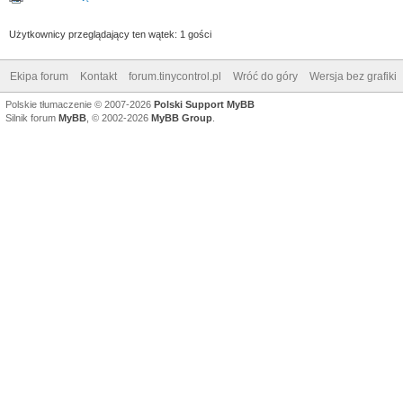
Użytkownicy przeglądający ten wątek: 1 gości
Ekipa forum
Kontakt
forum.tinycontrol.pl
Wróć do góry
Wersja bez grafiki
Polskie tłumaczenie © 2007-2026
Polski Support MyBB
Silnik forum
MyBB
, © 2002-2026
MyBB Group
.