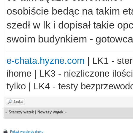
osobiście bedąc na takim e
szedł w lk i dopisał takie o
swoim budynkiem - gotowca 
e-chata.hyzne.com
| LK1 - ster
ihome | LK3 - niezliczone ilośc
tylko | LK4 - testy bezprzewo
Szukaj
«
Starszy wątek
|
Nowszy wątek
»
Pokaż wersję do druku