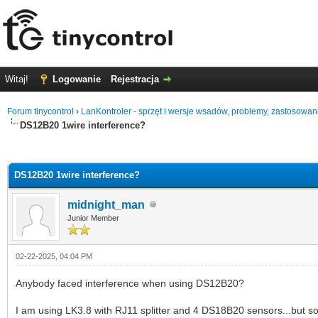
Witaj!
Logowanie
Rejestracja
Forum tinycontrol
›
LanKontroler - sprzęt i wersje wsadów, problemy, zastosowan
DS12B20 1wire interference?
0
DS12B20 1wire interference?
midnight_man
Junior Member
02-22-2025, 04:04 PM
Anybody faced interference when using DS12B20?
I am using LK3.8 with RJ11 splitter and 4 DS18B20 sensors...but s