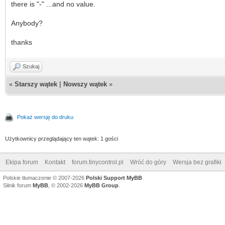
there is "-" ...and no value.
Anybody?
thanks
Szukaj
«
Starszy wątek
|
Nowszy wątek
»
Pokaż wersję do druku
Użytkownicy przeglądający ten wątek: 1 gości
Ekipa forum
Kontakt
forum.tinycontrol.pl
Wróć do góry
Wersja bez grafiki
Polskie tłumaczenie © 2007-2026
Polski Support MyBB
Silnik forum
MyBB
, © 2002-2026
MyBB Group
.