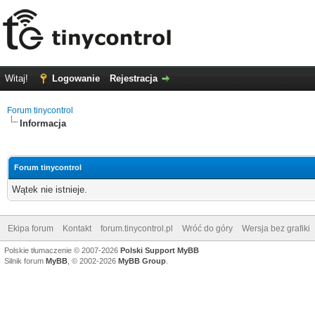
Witaj!
Logowanie
Rejestracja
Forum tinycontrol
Informacja
Forum tinycontrol
Wątek nie istnieje.
Ekipa forum
Kontakt
forum.tinycontrol.pl
Wróć do góry
Wersja bez grafiki
Polskie tłumaczenie © 2007-2026
Polski Support MyBB
Silnik forum
MyBB
, © 2002-2026
MyBB Group
.