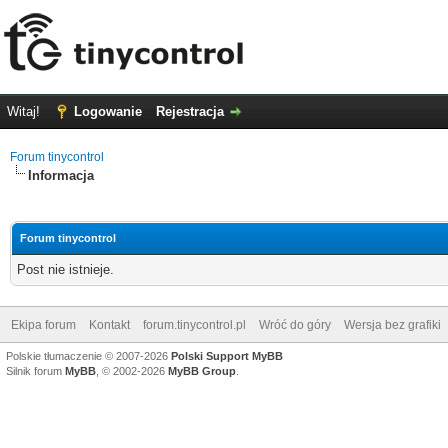
Witaj!
Logowanie
Rejestracja
Forum tinycontrol
Informacja
Forum tinycontrol
Post nie istnieje.
Ekipa forum
Kontakt
forum.tinycontrol.pl
Wróć do góry
Wersja bez grafiki
Polskie tłumaczenie © 2007-2026
Polski Support MyBB
Silnik forum
MyBB
, © 2002-2026
MyBB Group
.