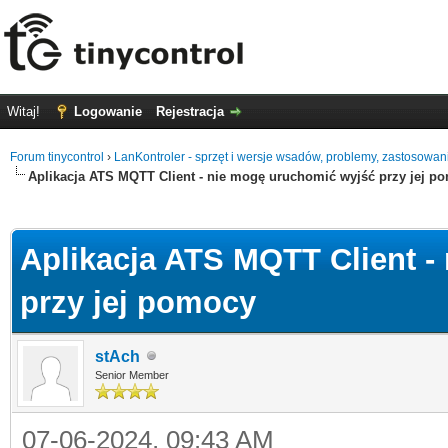
Witaj!
Logowanie
Rejestracja
Forum tinycontrol
›
LanKontroler - sprzęt i wersje wsadów, problemy, zastosowan
Aplikacja ATS MQTT Client - nie mogę uruchomić wyjść przy jej p
0
Aplikacja ATS MQTT Client -
przy jej pomocy
stAch
Senior Member
07-06-2024, 09:43 AM