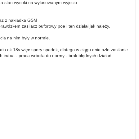
na stan wysoki na wylosowanym wyjsciu..
raz z nakładka GSM
rawdziłem zasilacz buforowy poe i ten działał jak należy.
ęcia na nim były w normie.
o ok 18v więc spory spadek, dlatego w ciągu dnia szło zasilanie
 in/out - praca wróciła do normy - brak błędnych działań..