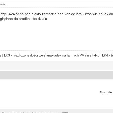
tAch
.)
oczył -424 st na pcb piekło zamarzło pod koniec lata - ktoś wie co jak d
glądane do środka.. bo działa.
e | LK3 - niezliczone ilości wersji/nakładek na farmach PV i nie tylko | LK4 
Skocz do: