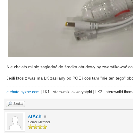
Nie chciało mi się zaglądać do środka obudowy by zweryfikować co się
Jeśli ktoś z was ma LK zasilany po POE i coś tam "nie ten tego" ob
e-chata.hyzne.com
| LK1 - sterowniki akwarystyki | LK2 - sterowniki ihom
Szukaj
stAch
Senior Member