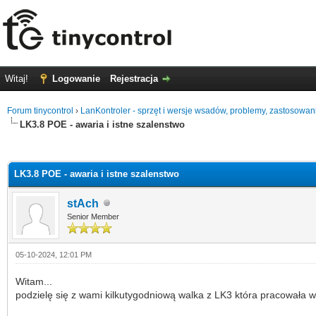
Witaj!
Logowanie
Rejestracja
Forum tinycontrol
›
LanKontroler - sprzęt i wersje wsadów, problemy, zastosowan
LK3.8 POE - awaria i istne szalenstwo
0 głosów - średnia: 0
1
2
3
4
5
LK3.8 POE - awaria i istne szalenstwo
stAch
Senior Member
05-10-2024, 12:01 PM
Witam...
podzielę się z wami kilkutygodniową walka z LK3 która pracowała w