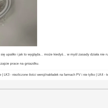
 upaliło i jak to wygląda... może kiedyś... w myśl zasady działa nie ru
czajcie prace na gniazdku.
e | LK3 - niezliczone ilości wersji/nakładek na farmach PV i nie tylko | LK4 