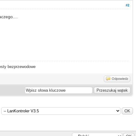
#2
laczego....
- testy bezprzewodowe
Odpowiedz