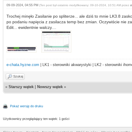
09-09-2024, 04:55 PM
(Ten post był ostatnio modyfikowany: 09-10-2024, 10:51 AM przez
s
Trochej minęło Zasilanie po spliterze... ale dziś to mnie LK3.8 zask
po podaniu napięcia z zasilacza temp bez zmian. Oczywiście nie za
Edit... ewidentnie walczy....
e-chata.hyzne.com
| LK1 - sterowniki akwarystyki | LK2 - sterowniki ihom
Szukaj
«
Starszy wątek
|
Nowszy wątek
»
Pokaż wersję do druku
Użytkownicy przeglądający ten wątek: 1 gości