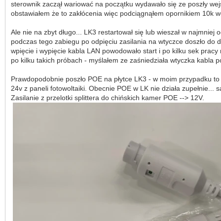
sterownik zaczął wariować na początku wydawało się ze poszły wej
obstawiałem że to zakłócenia więc podciągnąłem opornikiem 10k wej
Ale nie na zbyt długo... LK3 restartował się lub wieszał w najm
podczas tego zabiegu po odpięciu zasilania na wtyczce doszło do dzi
wpięcie i wypięcie kabla LAN powodowało start i po kilku sek pracy
po kilku takich próbach - myślałem ze zaśniedziała wtyczka kabla p
Prawdopodobnie poszło POE na płytce LK3 - w moim przypadku to dł
24v z paneli fotowoltaiki. Obecnie POE w LK nie działa zupełnie...
Zasilanie z przelotki splittera do chińskich kamer POE --> 12V.