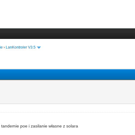
ie
›
LanKontroler V3.5
 tandemie poe i zasilanie własne z solara