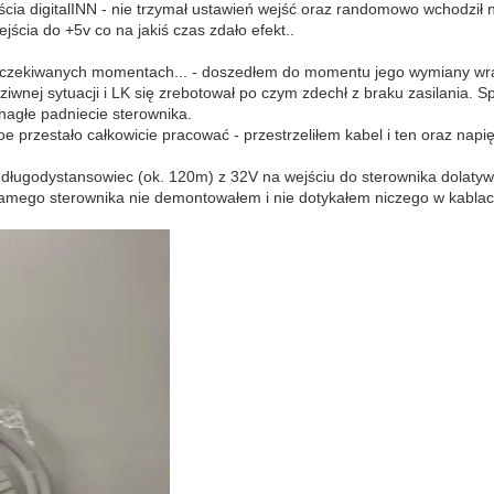
ścia digitalINN - nie trzymał ustawień wejść oraz randomowo wchodził 
ścia do +5v co na jakiś czas zdało efekt..
niej oczekiwanych momentach... - doszedłem do momentu jego wymiany w
wnej sytuacji i LK się zrebotował po czym zdechł z braku zasilania. Sp
 nagłe padniecie sterownika.
oe przestało całkowicie pracować - przestrzeliłem kabel i ten oraz napi
ugodystansowiec (ok. 120m) z 32V na wejściu do sterownika dolatywał
 samego sterownika nie demontowałem i nie dotykałem niczego w kablach